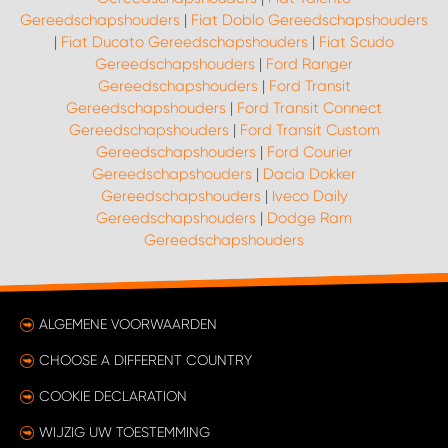
WORK SYSTEM HEERLEN
Gereedschapshouders
|
Fiat Doblo Gereedschapshouders
|
Fiat Ducato Gereedschapshouders
|
Fiat Scudo
WORK SYSTEM KOOTWIJKERBROEK
Gereedschapshouders
|
Ford Ranger
Gereedschapshouders
|
Ford Transit
Gereedschapshouders
|
Ford Transit Connect
WORK SYSTEM LOPIK AUTOSERVICE BENSCHOP
Gereedschapshouders
|
Ford Transit Custom
Gereedschapshouders
|
Ford Courier
WORK SYSTEM LOPIK GARAGE STUIVENBERG
Gereedschapshouders
|
Dacia Dokker
Gereedschapshouders
|
Iveco Daily
Gereedschapshouders
|
Dodge Ram
WORK SYSTEM NIEUWEGEIN
Gereedschapshouders
WORK SYSTEM NIEUWERKERK AAN DEN IJSSEL
ALGEMENE VOORWAARDEN
WORK SYSTEM OOSTERHOUT
CHOOSE A DIFFERENT COUNTRY
WORK SYSTEM REEUWIJK
COOKIE DECLARATION
WIJZIG UW TOESTEMMING
WORK SYSTEM RIDDERKERK