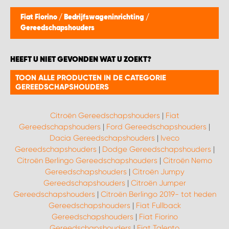
WORK SYSTEM BEST
Fiat Fiorino
/
Bedrijfswageninrichting
/
Gereedschapshouders
WORK SYSTEM ELST
HEEFT U NIET GEVONDEN WAT U ZOEKT?
WORK SYSTEM EVERDINGEN
TOON ALLE PRODUCTEN IN DE CATEGORIE
GEREEDSCHAPSHOUDERS
WORK SYSTEM GORREDIJK
Citroën Gereedschapshouders
|
Fiat
WORK SYSTEM GRONINGEN
Gereedschapshouders
|
Ford Gereedschapshouders
|
Dacia Gereedschapshouders
|
Iveco
WORK SYSTEM HARDERWIJK
Gereedschapshouders
|
Dodge Gereedschapshouders
|
Citroën Berlingo Gereedschapshouders
|
Citroën Nemo
Gereedschapshouders
|
Citroën Jumpy
WORK SYSTEM HARMELEN
Gereedschapshouders
|
Citroën Jumper
Gereedschapshouders
|
Citroën Berlingo 2019- tot heden
WORK SYSTEM HARTWERD
Gereedschapshouders
|
Fiat Fullback
Gereedschapshouders
|
Fiat Fiorino
Gereedschapshouders
|
Fiat Talento