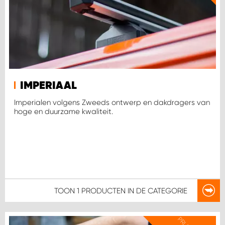
WORK SYSTEM HEERLEN
WORK SYSTEM KOOTWIJKERBROEK
WORK SYSTEM LOPIK AUTOSERVICE BENSCHOP
WORK SYSTEM LOPIK GARAGE STUIVENBERG
IMPERIAAL
Imperialen volgens Zweeds ontwerp en dakdragers van
hoge en duurzame kwaliteit.
WORK SYSTEM NIEUWEGEIN
WORK SYSTEM NIEUWERKERK AAN DEN IJSSEL
WORK SYSTEM OOSTERHOUT
TOON
1 PRODUCTEN
IN DE CATEGORIE
WORK SYSTEM REEUWIJK
WORK SYSTEM RIDDERKERK