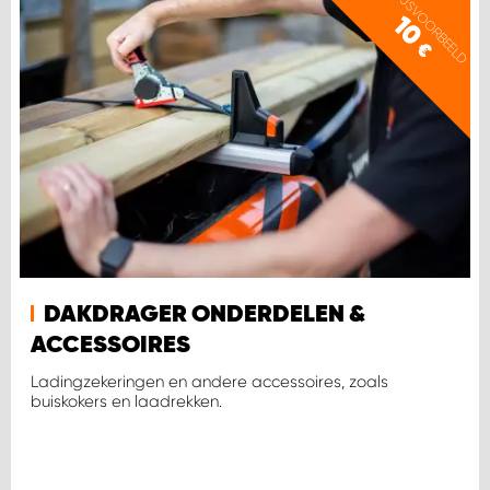
PRIJSVOORBEELD
10
€
WORK SYSTEM SIMPELVELD
WORK SYSTEM UITHOORN
WORK SYSTEM WILLEMSTAD
WORK SYSTEM ZIERIKZEE
WORK SYSTEM ZWARTEBROEK
DAKDRAGER ONDERDELEN &
ACCESSOIRES
Ladingzekeringen en andere accessoires, zoals
buiskokers en laadrekken.