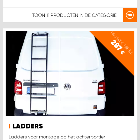
TOON
11 PRODUCTEN
IN DE CATEGORIE
PRIJSVOORBEELD
287
€
LADDERS
Ladders voor montage op het achterportier