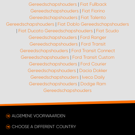
Gereedschapshouders
|
Fiat Fullback
Gereedschapshouders
|
Fiat Fiorino
Gereedschapshouders
|
Fiat Talento
Gereedschapshouders
|
Fiat Doblo Gereedschapshouders
|
Fiat Ducato Gereedschapshouders
|
Fiat Scudo
Gereedschapshouders
|
Ford Ranger
Gereedschapshouders
|
Ford Transit
Gereedschapshouders
|
Ford Transit Connect
Gereedschapshouders
|
Ford Transit Custom
Gereedschapshouders
|
Ford Courier
Gereedschapshouders
|
Dacia Dokker
Gereedschapshouders
|
Iveco Daily
Gereedschapshouders
|
Dodge Ram
Gereedschapshouders
ALGEMENE VOORWAARDEN
CHOOSE A DIFFERENT COUNTRY