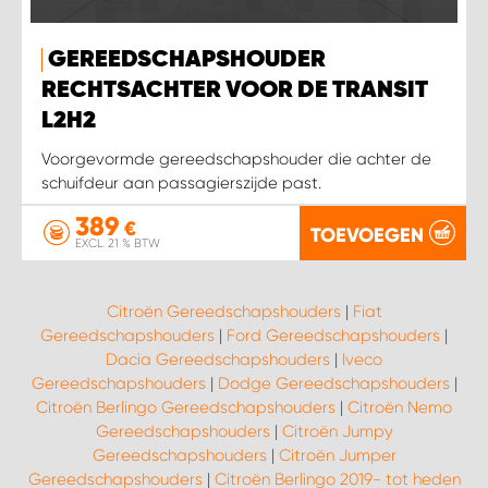
WORK SYSTEM SIMPELVELD
GEREEDSCHAPSHOUDER
RECHTSACHTER VOOR DE TRANSIT
WORK SYSTEM UITHOORN
L2H2
Voorgevormde gereedschapshouder die achter de
WORK SYSTEM WILLEMSTAD
schuifdeur aan passagierszijde past.
389
€
TOEVOEGEN
WORK SYSTEM ZIERIKZEE
EXCL. 21 % BTW
WORK SYSTEM ZWARTEBROEK
Citroën Gereedschapshouders
|
Fiat
Gereedschapshouders
|
Ford Gereedschapshouders
|
Dacia Gereedschapshouders
|
Iveco
Gereedschapshouders
|
Dodge Gereedschapshouders
|
Citroën Berlingo Gereedschapshouders
|
Citroën Nemo
Gereedschapshouders
|
Citroën Jumpy
Gereedschapshouders
|
Citroën Jumper
Gereedschapshouders
|
Citroën Berlingo 2019- tot heden