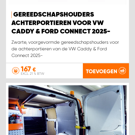
WORK SYSTEM HEERLEN
GEREEDSCHAPSHOUDERS
WORK SYSTEM KOOTWIJKERBROEK
ACHTERPORTIEREN VOOR VW
CADDY & FORD CONNECT 2025-
WORK SYSTEM LOPIK AUTOSERVICE BENSCHOP
Zwarte, voorgevormde gereedschapshouders voor
de achterportieren van de VW Caddy & Ford
WORK SYSTEM LOPIK GARAGE STUIVENBERG
Connect 2025-
WORK SYSTEM NIEUWEGEIN
167
€
TOEVOEGEN
EXCL. 21 % BTW
WORK SYSTEM NIEUWERKERK AAN DEN IJSSEL
WORK SYSTEM OOSTERHOUT
WORK SYSTEM REEUWIJK
WORK SYSTEM RIDDERKERK