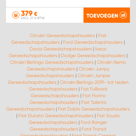
379
€
TOEVOEGEN
EXCL. 21 % BTW
Citroën Gereedschapshouders
|
Fiat
Gereedschapshouders
|
Ford Gereedschapshouders
|
Dacia Gereedschapshouders
|
Iveco
Gereedschapshouders
|
Dodge Gereedschapshouders
|
Citroën Berlingo Gereedschapshouders
|
Citroën Nemo
Gereedschapshouders
|
Citroën Jumpy
Gereedschapshouders
|
Citroën Jumper
Gereedschapshouders
|
Citroën Berlingo 2019- tot heden
Gereedschapshouders
|
Fiat Fullback
Gereedschapshouders
|
Fiat Fiorino
Gereedschapshouders
|
Fiat Talento
Gereedschapshouders
|
Fiat Doblo Gereedschapshouders
|
Fiat Ducato Gereedschapshouders
|
Fiat Scudo
Gereedschapshouders
|
Ford Ranger
Gereedschapshouders
|
Ford Transit
Gereedschapshouders
|
Ford Transit Connect