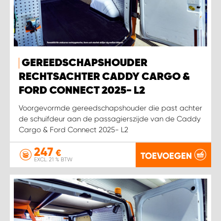
WORK SYSTEM SIMPELVELD
WORK SYSTEM UITHOORN
GEREEDSCHAPSHOUDER
RECHTSACHTER CADDY CARGO &
WORK SYSTEM WILLEMSTAD
FORD CONNECT 2025- L2
WORK SYSTEM ZIERIKZEE
Voorgevormde gereedschapshouder die past achter
de schuifdeur aan de passagierszijde van de Caddy
Cargo & Ford Connect 2025- L2
WORK SYSTEM ZWARTEBROEK
247
€
TOEVOEGEN
EXCL. 21 % BTW