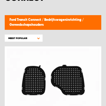
WORK SYSTEM BEST
WORK SYSTEM ELST
Ford Transit Connect
/
Bedrijfswageninrichting
/
Gereedschapshouders
WORK SYSTEM EVERDINGEN
MEEST POPULAIR
WORK SYSTEM GORREDIJK
WORK SYSTEM GRONINGEN
WORK SYSTEM HARDERWIJK
WORK SYSTEM HARMELEN
WORK SYSTEM HARTWERD