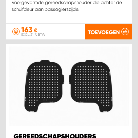
Voorgevormde gereedschapshouder die achter de
schuifdeur aan passagierszijde.
163
€
TOEVOEGEN
EXCL. 21 % BTW
GEREEDSCHAPSHOUDERS