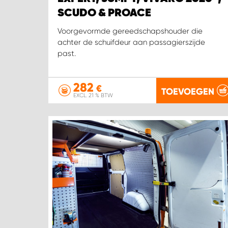
SCUDO & PROACE
Voorgevormde gereedschapshouder die
achter de schuifdeur aan passagierszijde
past.
282
€
TOEVOEGEN
EXCL. 21 % BTW