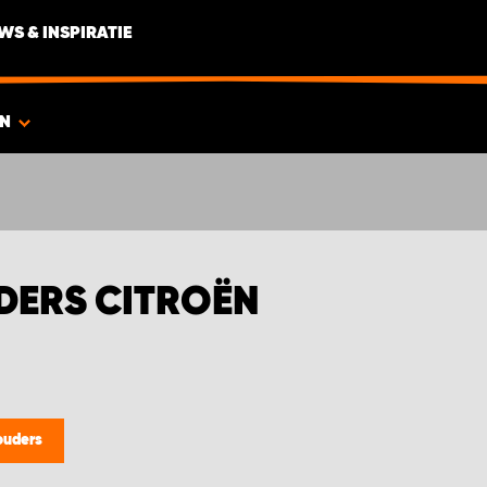
WS & INSPIRATIE
ËN
ERS CITROËN
ouders