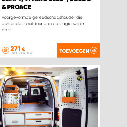
& PROACE
Voorgevormde gereedschapshouder die
achter de schuifdeur aan passagierszijde
past.
271
€
TOEVOEGEN
EXCL. 21 % BTW