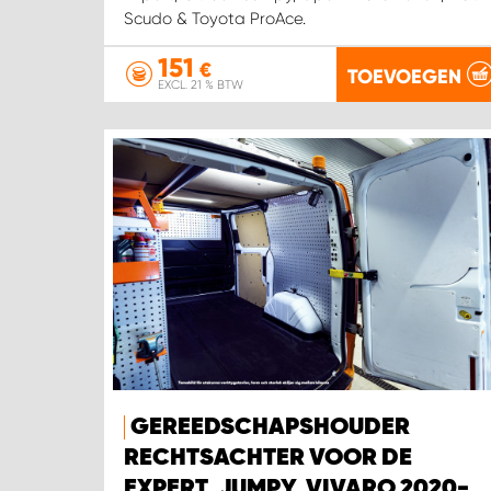
Scudo & Toyota ProAce.
151
€
TOEVOEGEN
EXCL. 21 % BTW
GEREEDSCHAPSHOUDER
RECHTSACHTER VOOR DE
EXPERT, JUMPY, VIVARO 2020-,