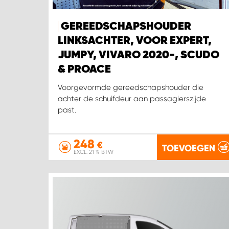
GEREEDSCHAPSHOUDER
LINKSACHTER, VOOR EXPERT,
JUMPY, VIVARO 2020-, SCUDO
& PROACE
Voorgevormde gereedschapshouder die
achter de schuifdeur aan passagierszijde
past.
248
€
TOEVOEGEN
EXCL. 21 % BTW