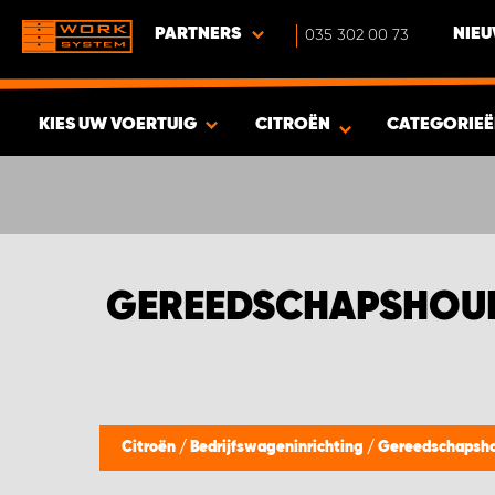
PARTNERS
035 302 00 73
NIEU
KIES UW VOERTUIG
CITROËN
CATEGORIE
BEKIJK RESULTAAT -
542
PRODUCTEN
GEREEDSCHAPSHOUD
Citroën
/
Bedrijfswageninrichting
/
Gereedschapsh