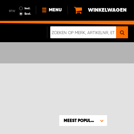
Incl.
WINKELWAGEN
MENU
BTW
Excl.
NIEUWS
OVER ONS
DUURZAAMHEID
ALGEMENE VOORWAARDEN
GEGEVENSBESCHERMING
EEN ECHTE CRASHTEST
DIGITALE BROCHURE
MEEST POPULAIR