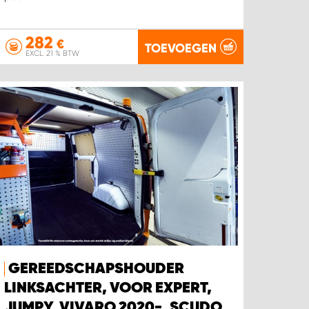
282
€
TOEVOEGEN
EXCL. 21 % BTW
GEREEDSCHAPSHOUDER
LINKSACHTER, VOOR EXPERT,
JUMPY, VIVARO 2020-, SCUDO