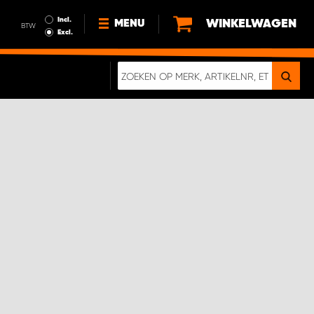
Incl.
WINKELWAGEN
MENU
BTW
Excl.
NIEUWS
OVER ONS
DUURZAAMHEID
ALGEMENE VOORWAARDEN
GEGEVENSBESCHERMING
EEN ECHTE CRASHTEST
DIGITALE BROCHURE