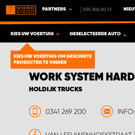
PARTNERS
035 302 00 73
NIEU
KIES UW VOERTUIG
GESELECTEERDE AUTO
BEKIJK RESULTAAT -
1894
KIES UW VOERTUIG OM GESCHIKTE
PRODUCTEN TE VINDEN
PRODUCTEN
WORK SYSTEM HARD
HOLDIJK TRUCKS
0341 269 200
INFO