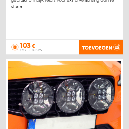
gebruikt om bijv. relais voor extra verlichting aan te
sturen.
103
€
TOEVOEGEN
EXCL. 21 % BTW