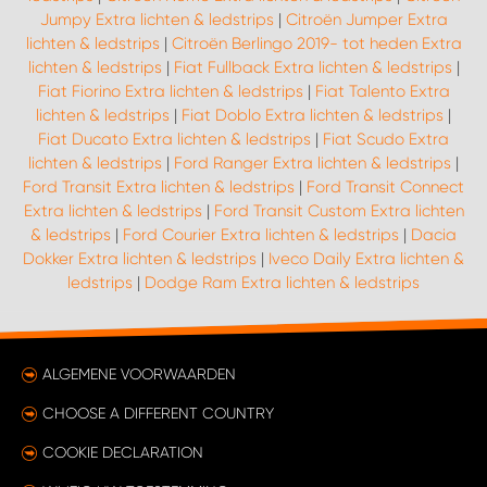
Jumpy Extra lichten & ledstrips
|
Citroën Jumper Extra
lichten & ledstrips
|
Citroën Berlingo 2019- tot heden Extra
lichten & ledstrips
|
Fiat Fullback Extra lichten & ledstrips
|
Fiat Fiorino Extra lichten & ledstrips
|
Fiat Talento Extra
lichten & ledstrips
|
Fiat Doblo Extra lichten & ledstrips
|
Fiat Ducato Extra lichten & ledstrips
|
Fiat Scudo Extra
lichten & ledstrips
|
Ford Ranger Extra lichten & ledstrips
|
Ford Transit Extra lichten & ledstrips
|
Ford Transit Connect
Extra lichten & ledstrips
|
Ford Transit Custom Extra lichten
& ledstrips
|
Ford Courier Extra lichten & ledstrips
|
Dacia
Dokker Extra lichten & ledstrips
|
Iveco Daily Extra lichten &
ledstrips
|
Dodge Ram Extra lichten & ledstrips
ALGEMENE VOORWAARDEN
CHOOSE A DIFFERENT COUNTRY
COOKIE DECLARATION