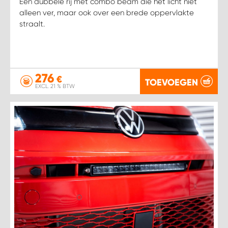
Een dubbele rij met combo beam die het licht niet
alleen ver, maar ook over een brede oppervlakte
straalt.
276
€
TOEVOEGEN
EXCL. 21 % BTW