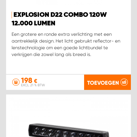
WORK SYSTEM HEERLEN
EXPLOSION D22 COMBO 120W
WORK SYSTEM KOOTWIJKERBROEK
12.000 LUMEN
Een grotere en ronde extra verlichting met een
WORK SYSTEM LOPIK AUTOSERVICE BENSCHOP
aantrekkelijk design. Het licht gebruikt reflector- en
lenstechnologie om een goede lichtbundel te
WORK SYSTEM LOPIK GARAGE STUIVENBERG
verkrijgen die zowel lang als breed is.
WORK SYSTEM NIEUWEGEIN
198
€
TOEVOEGEN
WORK SYSTEM NIEUWERKERK AAN DEN IJSSEL
EXCL. 21 % BTW
WORK SYSTEM OOSTERHOUT
WORK SYSTEM REEUWIJK
WORK SYSTEM RIDDERKERK