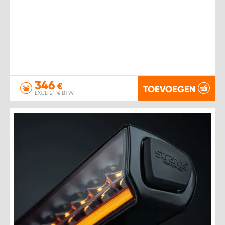
346
€
TOEVOEGEN
EXCL. 21 % BTW