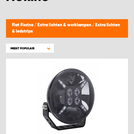
WORK SYSTEM BEST
WORK SYSTEM ELST
Fiat Fiorino
/
Extra lichten & werklampen
/
Extra lichten
& ledstrips
WORK SYSTEM EVERDINGEN
MEEST POPULAIR
WORK SYSTEM GORREDIJK
WORK SYSTEM GRONINGEN
WORK SYSTEM HARDERWIJK
WORK SYSTEM HARMELEN
WORK SYSTEM HARTWERD