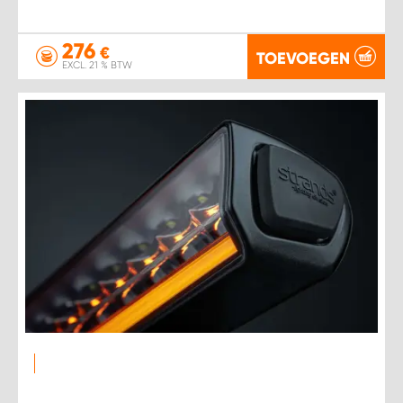
276
€
TOEVOEGEN
EXCL. 21 % BTW