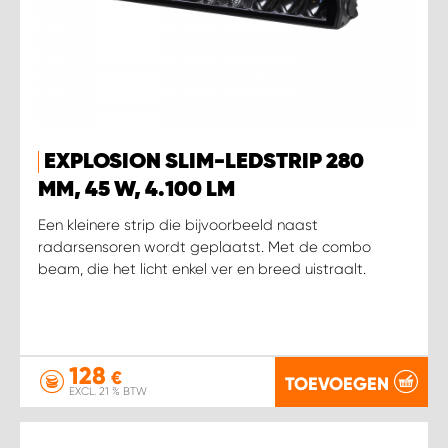
WORK SYSTEM SIMPELVELD
WORK SYSTEM UITHOORN
WORK SYSTEM WILLEMSTAD
EXPLOSION SLIM-LEDSTRIP 280
MM, 45 W, 4.100 LM
WORK SYSTEM ZIERIKZEE
Een kleinere strip die bijvoorbeeld naast
radarsensoren wordt geplaatst. Met de combo
beam, die het licht enkel ver en breed uistraalt.
WORK SYSTEM ZWARTEBROEK
128
€
TOEVOEGEN
EXCL. 21 % BTW