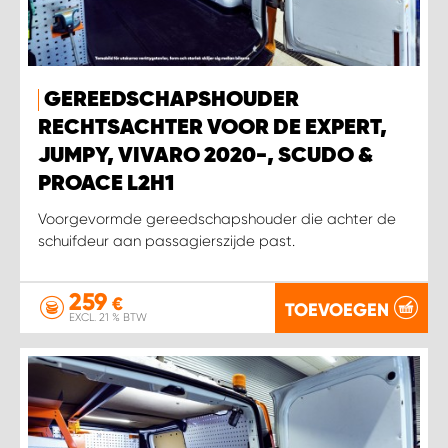
WORK SYSTEM SIMPELVELD
GEREEDSCHAPSHOUDER
WORK SYSTEM UITHOORN
RECHTSACHTER VOOR DE EXPERT,
JUMPY, VIVARO 2020-, SCUDO &
WORK SYSTEM WILLEMSTAD
PROACE L2H1
WORK SYSTEM ZIERIKZEE
Voorgevormde gereedschapshouder die achter de
schuifdeur aan passagierszijde past.
WORK SYSTEM ZWARTEBROEK
259
€
TOEVOEGEN
EXCL. 21 % BTW