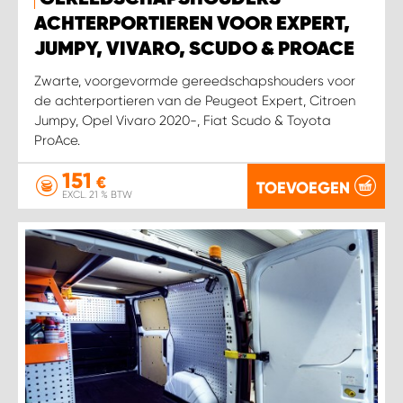
WORK SYSTEM HEERLEN
ACHTERPORTIEREN VOOR EXPERT,
JUMPY, VIVARO, SCUDO & PROACE
WORK SYSTEM KOOTWIJKERBROEK
Zwarte, voorgevormde gereedschapshouders voor
de achterportieren van de Peugeot Expert, Citroen
WORK SYSTEM LOPIK AUTOSERVICE BENSCHOP
Jumpy, Opel Vivaro 2020-, Fiat Scudo & Toyota
ProAce.
WORK SYSTEM LOPIK GARAGE STUIVENBERG
151
€
TOEVOEGEN
EXCL. 21 % BTW
WORK SYSTEM NIEUWEGEIN
WORK SYSTEM NIEUWERKERK AAN DEN IJSSEL
WORK SYSTEM OOSTERHOUT
WORK SYSTEM REEUWIJK
WORK SYSTEM RIDDERKERK