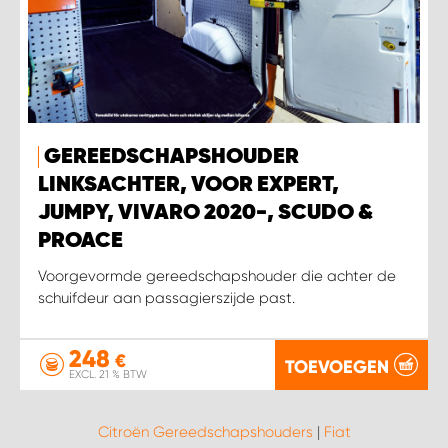
GEREEDSCHAPSHOUDER
LINKSACHTER, VOOR EXPERT,
JUMPY, VIVARO 2020-, SCUDO &
PROACE
Voorgevormde gereedschapshouder die achter de
schuifdeur aan passagierszijde past.
248
€
TOEVOEGEN
EXCL. 21 % BTW
Citroën Gereedschapshouders
|
Fiat