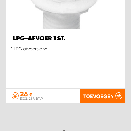
LPG-AFVOER 1 ST.
1 LPG afvoerslang
26
€
TOEVOEGEN
EXCL. 21 % BTW