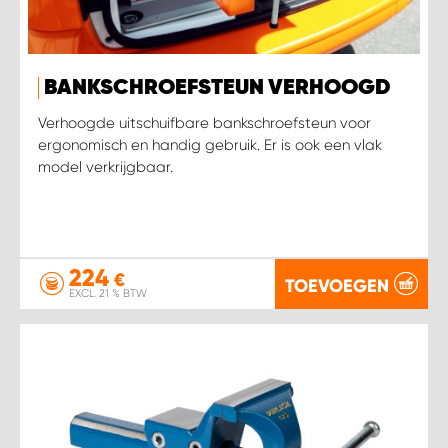
WORK SYSTEM SIMPELVELD
BANKSCHROEFSTEUN VERHOOGD
WORK SYSTEM UITHOORN
Verhoogde uitschuifbare bankschroefsteun voor
ergonomisch en handig gebruik. Er is ook een vlak
WORK SYSTEM WILLEMSTAD
model verkrijgbaar.
WORK SYSTEM ZIERIKZEE
WORK SYSTEM ZWARTEBROEK
224
€
TOEVOEGEN
EXCL. 21 % BTW