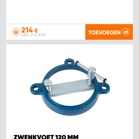
214
€
TOEVOEGEN
EXCL. 21 % BTW
ZWENKVOET 120 MM