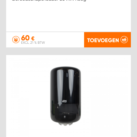
60
€
TOEVOEGEN
EXCL. 21 % BTW