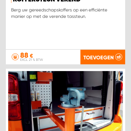
WORK SYSTEM HEERLEN
Berg uw gereedschapskoffers op een efficiënte
manier op met de verende tassteun.
WORK SYSTEM KOOTWIJKERBROEK
WORK SYSTEM LOPIK AUTOSERVICE BENSCHOP
WORK SYSTEM LOPIK GARAGE STUIVENBERG
88
€
TOEVOEGEN
EXCL. 21 % BTW
WORK SYSTEM NIEUWEGEIN
WORK SYSTEM NIEUWERKERK AAN DEN IJSSEL
WORK SYSTEM OOSTERHOUT
WORK SYSTEM REEUWIJK
WORK SYSTEM RIDDERKERK