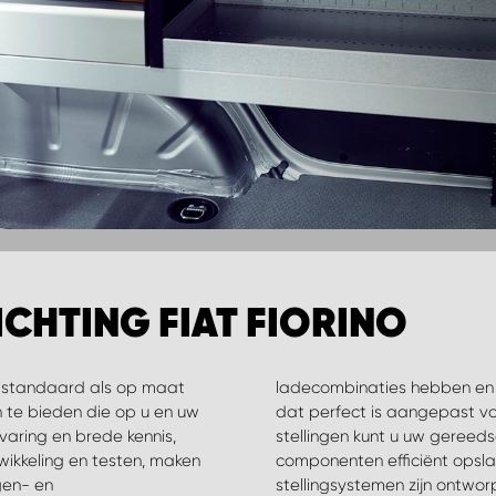
CHTING FIAT FIORINO
l standaard als op maat
nen een systeem creëren
 te bieden die op u en uw
agen. Met behulp van onze
rvaring en brede kennis,
onderdelen en andere
kkeling en testen, maken
n geld bespaart. Al onze
gen- en
temen zijn