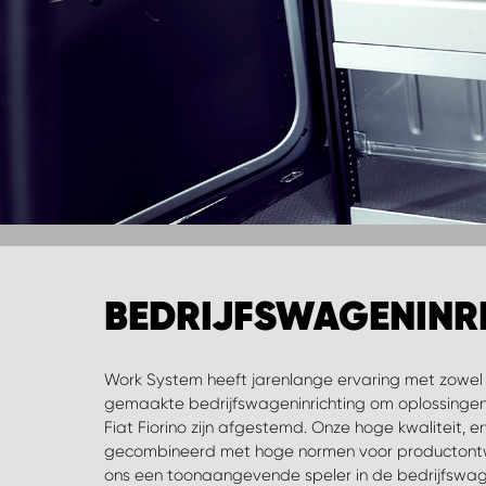
BEDRIJFSWAGENINRI
Work System heeft jarenlange ervaring met zowe
ladecombinaties hebben en nog veel meer. We kun
gemaakte bedrijfswageninrichting om oplossingen
dat perfect is aangepast voor u en uw bedrijfsw
Fiat Fiorino zijn afgestemd. Onze hoge kwaliteit, e
stellingen kunt u uw gereedschappen, reserve
gecombineerd met hoge normen voor productontwi
componenten efficiënt opslaan, zodat u tijd e
ons een toonaangevende speler in de bedrijfswa
stellingsystemen zijn ontworpen en vervaardigd in Zweden. Alle sys