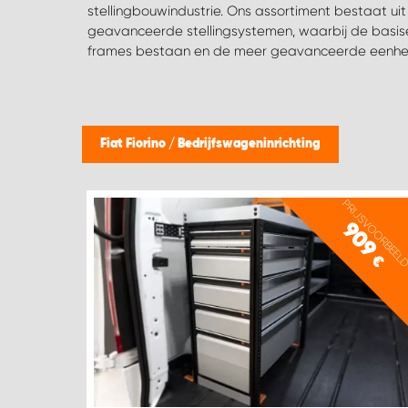
stellingbouwindustrie. Ons assortiment bestaat ui
getest door SP (Swedish Technical Research Inst
geavanceerde stellingsystemen, waarbij de basis
frames bestaan en de meer geavanceerde eenhed
Fiat Fiorino
/
Bedrijfswageninrichting
PRIJSVOORBEEL
909
€