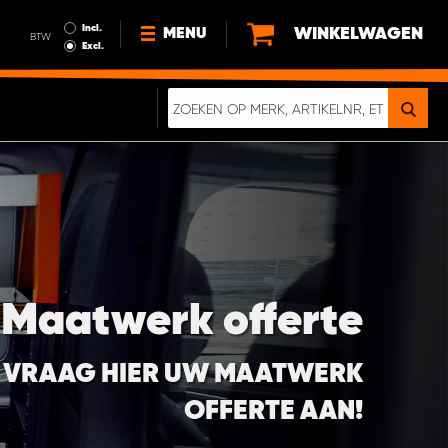
Incl.
WINKELWAGEN
MENU
BTW
Excl.
NIEUWS
OVER ONS
DUURZAAMHEID
ALGEMENE VOORWAARDEN
GEGEVENSBESCHERMING
EEN ECHTE CRASHTEST
DIGITALE BROCHURE
Maatwerk offerte
VRAAG HIER UW MAATWERK
OFFERTE AAN!