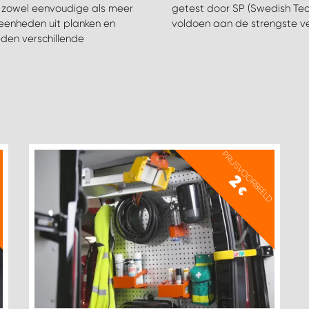
t zowel eenvoudige als meer
itute) om te zorgen dat ze
eenheden uit planken en
voldoen aan de strengste v
en verschillende
D
PRIJSVOORBEELD
2
€