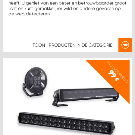
WORK SYSTEM HEERLEN
heeft. U geniet van een beter en betrouwbaarder groot
licht en kunt gemakkelijker wild en andere gevaren op
de weg detecteren
WORK SYSTEM KOOTWIJKERBROEK
WORK SYSTEM LOPIK AUTOSERVICE BENSCHOP
TOON
1 PRODUCTEN
IN DE CATEGORIE
WORK SYSTEM LOPIK GARAGE STUIVENBERG
PRIJSVOORBEELD
WORK SYSTEM NIEUWEGEIN
99
€
WORK SYSTEM NIEUWERKERK AAN DEN IJSSEL
WORK SYSTEM OOSTERHOUT
WORK SYSTEM REEUWIJK
WORK SYSTEM RIDDERKERK