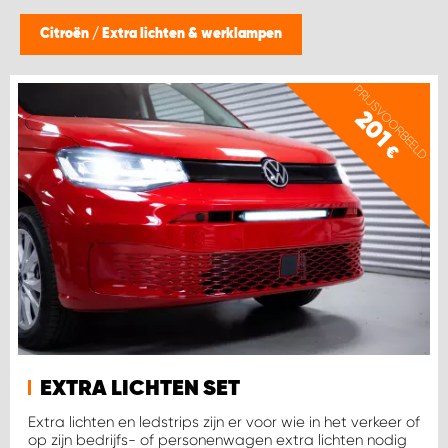
WORK SYSTEM BEST
Citroën
/
Extra lichten & werklampen
WORK SYSTEM ELST
PRIJSVOORBEELD
201
WORK SYSTEM EVERDINGEN
€
WORK SYSTEM GORREDIJK
WORK SYSTEM GRONINGEN
WORK SYSTEM HARDERWIJK
WORK SYSTEM HARMELEN
EXTRA LICHTEN SET
WORK SYSTEM HARTWERD
Extra lichten en ledstrips zijn er voor wie in het verkeer of
op zijn bedrijfs- of personenwagen extra lichten nodig