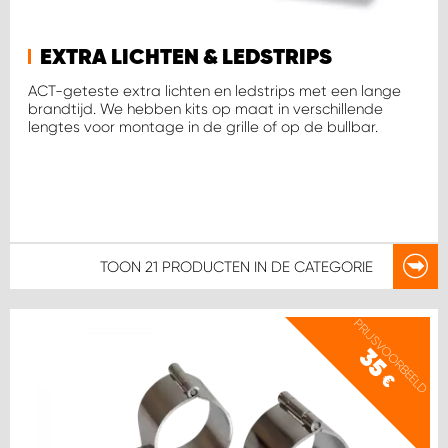
WORK SYSTEM SIMPELVELD
EXTRA LICHTEN & LEDSTRIPS
ACT-geteste extra lichten en ledstrips met een lange
WORK SYSTEM UITHOORN
brandtijd. We hebben kits op maat in verschillende
lengtes voor montage in de grille of op de bullbar.
WORK SYSTEM WILLEMSTAD
WORK SYSTEM ZIERIKZEE
TOON
21 PRODUCTEN
IN DE CATEGORIE
WORK SYSTEM ZWARTEBROEK
PRIJSVOORBEELD
35
€