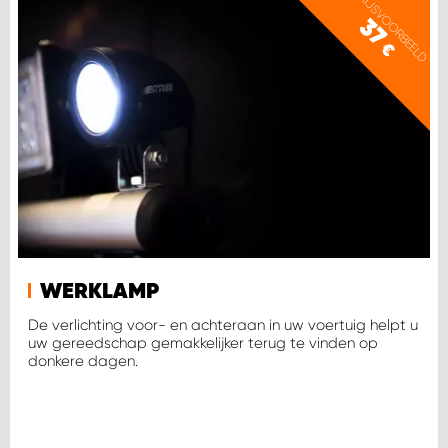
PRIJSVOORBEELD
37
€
WERKLAMP
De verlichting voor- en achteraan in uw voertuig helpt u
uw gereedschap gemakkelijker terug te vinden op
donkere dagen.