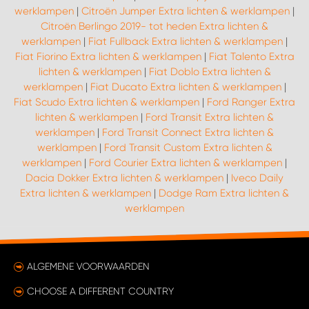
werklampen
|
Citroën Jumper Extra lichten & werklampen
|
Citroën Berlingo 2019- tot heden Extra lichten &
werklampen
|
Fiat Fullback Extra lichten & werklampen
|
Fiat Fiorino Extra lichten & werklampen
|
Fiat Talento Extra
lichten & werklampen
|
Fiat Doblo Extra lichten &
werklampen
|
Fiat Ducato Extra lichten & werklampen
|
Fiat Scudo Extra lichten & werklampen
|
Ford Ranger Extra
lichten & werklampen
|
Ford Transit Extra lichten &
werklampen
|
Ford Transit Connect Extra lichten &
werklampen
|
Ford Transit Custom Extra lichten &
werklampen
|
Ford Courier Extra lichten & werklampen
|
Dacia Dokker Extra lichten & werklampen
|
Iveco Daily
Extra lichten & werklampen
|
Dodge Ram Extra lichten &
werklampen
ALGEMENE VOORWAARDEN
CHOOSE A DIFFERENT COUNTRY