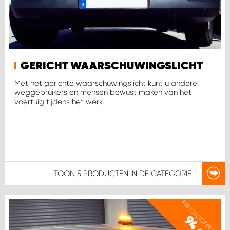
WORK SYSTEM SIMPELVELD
WORK SYSTEM UITHOORN
GERICHT WAARSCHUWINGSLICHT
WORK SYSTEM WILLEMSTAD
Met het gerichte waarschuwingslicht kunt u andere
weggebruikers en mensen bewust maken van het
voertuig tijdens het werk.
WORK SYSTEM ZIERIKZEE
WORK SYSTEM ZWARTEBROEK
TOON
5 PRODUCTEN
IN DE CATEGORIE
PRIJSVOORBEELD
94