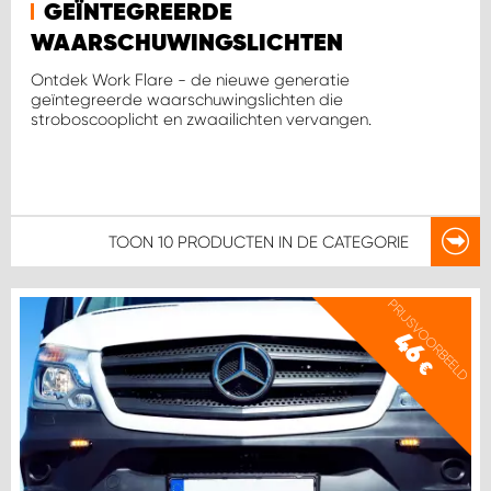
WORK SYSTEM HEERLEN
GEÏNTEGREERDE
WAARSCHUWINGSLICHTEN
WORK SYSTEM KOOTWIJKERBROEK
Ontdek Work Flare - de nieuwe generatie
geïntegreerde waarschuwingslichten die
stroboscooplicht en zwaailichten vervangen.
WORK SYSTEM LOPIK AUTOSERVICE BENSCHOP
WORK SYSTEM LOPIK GARAGE STUIVENBERG
TOON
10 PRODUCTEN
IN DE CATEGORIE
WORK SYSTEM NIEUWEGEIN
WORK SYSTEM NIEUWERKERK AAN DEN IJSSEL
PRIJSVOORBEELD
46
WORK SYSTEM OOSTERHOUT
€
WORK SYSTEM REEUWIJK
WORK SYSTEM RIDDERKERK