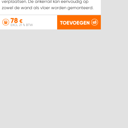
verplaatsen. De ankerrail kan eenvoudig op
zowel de wand als vloer worden gemonteerd.
78
€
TOEVOEGEN
EXCL. 21 % BTW