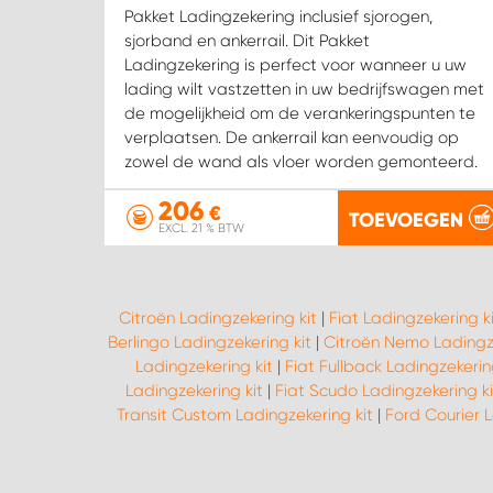
Pakket Ladingzekering inclusief sjorogen,
sjorband en ankerrail. Dit Pakket
Ladingzekering is perfect voor wanneer u uw
lading wilt vastzetten in uw bedrijfswagen met
de mogelijkheid om de verankeringspunten te
verplaatsen. De ankerrail kan eenvoudig op
zowel de wand als vloer worden gemonteerd.
206
€
TOEVOEGEN
EXCL. 21 % BTW
Citroën Ladingzekering kit
|
Fiat Ladingzekering ki
Berlingo Ladingzekering kit
|
Citroën Nemo Ladingze
Ladingzekering kit
|
Fiat Fullback Ladingzekerin
Ladingzekering kit
|
Fiat Scudo Ladingzekering ki
Transit Custom Ladingzekering kit
|
Ford Courier L