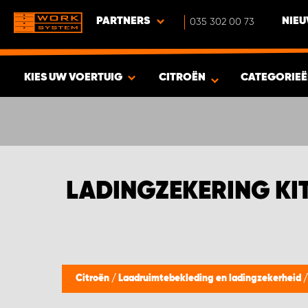
PARTNERS
035 302 00 73
NIEU
KIES UW VOERTUIG
CITROËN
CATEGORIE
BEKIJK RESULTAAT -
542
PRODUCTEN
LADINGZEKERING KI
Citroën
/
Laadruimtebekleding en ladingzekerheid