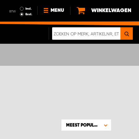
Incl.
WINKELWAGEN
MENU
BTW
Excl.
NIEUWS
OVER ONS
DUURZAAMHEID
ALGEMENE VOORWAARDEN
GEGEVENSBESCHERMING
EEN ECHTE CRASHTEST
DIGITALE BROCHURE
MEEST POPULAIR