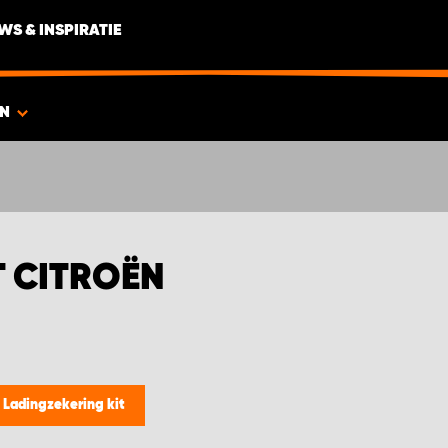
WS & INSPIRATIE
ËN
T CITROËN
/
Ladingzekering kit