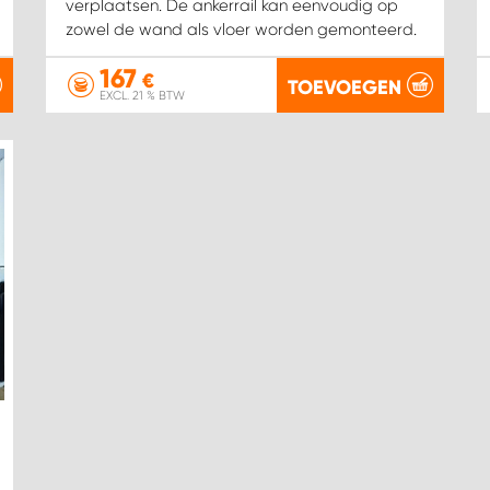
verplaatsen. De ankerrail kan eenvoudig op
zowel de wand als vloer worden gemonteerd.
167
€
TOEVOEGEN
EXCL. 21 % BTW