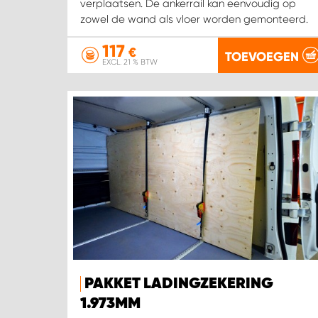
verplaatsen. De ankerrail kan eenvoudig op
zowel de wand als vloer worden gemonteerd.
117
€
TOEVOEGEN
EXCL. 21 % BTW
PAKKET LADINGZEKERING
1.973MM