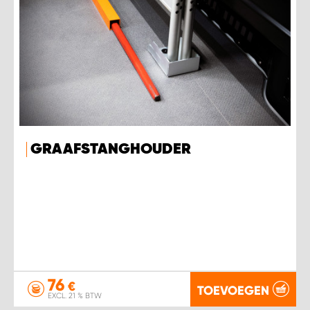
GRAAFSTANGHOUDER
76
€
TOEVOEGEN
EXCL. 21 % BTW