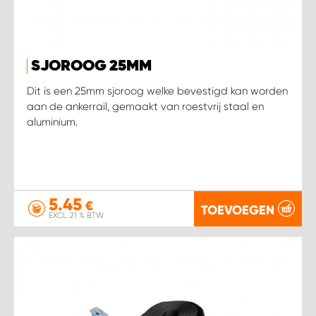
WORK SYSTEM SIMPELVELD
SJOROOG 25MM
WORK SYSTEM UITHOORN
Dit is een 25mm sjoroog welke bevestigd kan worden
aan de ankerrail, gemaakt van roestvrij staal en
WORK SYSTEM WILLEMSTAD
aluminium.
WORK SYSTEM ZIERIKZEE
WORK SYSTEM ZWARTEBROEK
5.45
€
TOEVOEGEN
EXCL. 21 % BTW