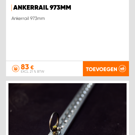
ANKERRAIL 973MM
Ankerrail 973mm
83
€
TOEVOEGEN
EXCL. 21 % BTW