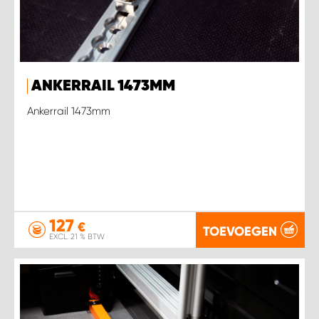
ANKERRAIL 1473MM
Ankerrail 1473mm
127
€
TOEVOEGEN
EXCL. 21 % BTW