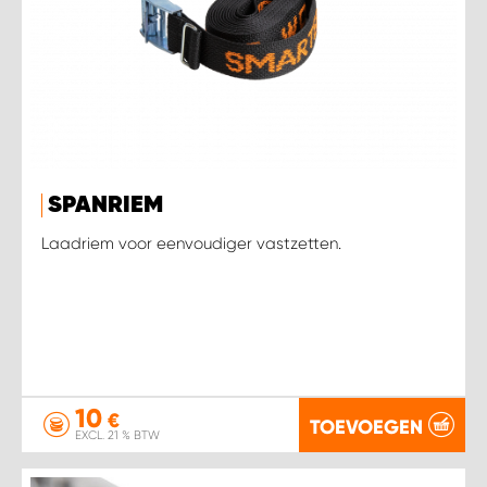
SPANRIEM
Laadriem voor eenvoudiger vastzetten.
10
€
TOEVOEGEN
EXCL. 21 % BTW