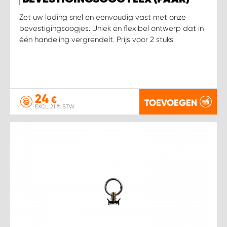
WORK SYSTEM HEERLEN
Zet uw lading snel en eenvoudig vast met onze
bevestigingsoogjes. Uniek en flexibel ontwerp dat in
WORK SYSTEM KOOTWIJKERBROEK
één handeling vergrendelt. Prijs voor 2 stuks.
WORK SYSTEM LOPIK AUTOSERVICE BENSCHOP
WORK SYSTEM LOPIK GARAGE STUIVENBERG
24
€
TOEVOEGEN
EXCL. 21 % BTW
WORK SYSTEM NIEUWEGEIN
WORK SYSTEM NIEUWERKERK AAN DEN IJSSEL
WORK SYSTEM OOSTERHOUT
WORK SYSTEM REEUWIJK
WORK SYSTEM RIDDERKERK