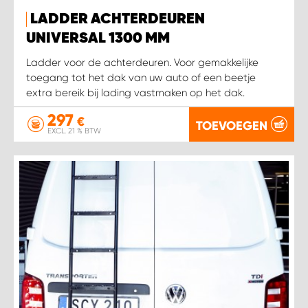
LADDER ACHTERDEUREN
WORK SYSTEM SIMPELVELD
UNIVERSAL 1300 MM
Ladder voor de achterdeuren. Voor gemakkelijke
WORK SYSTEM UITHOORN
toegang tot het dak van uw auto of een beetje
extra bereik bij lading vastmaken op het dak.
WORK SYSTEM WILLEMSTAD
297
€
TOEVOEGEN
EXCL. 21 % BTW
WORK SYSTEM ZIERIKZEE
WORK SYSTEM ZWARTEBROEK