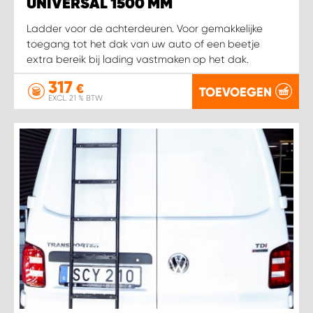
WORK SYSTEM HEERLEN
UNIVERSAL 1500 MM
Ladder voor de achterdeuren. Voor gemakkelijke
WORK SYSTEM KOOTWIJKERBROEK
toegang tot het dak van uw auto of een beetje
extra bereik bij lading vastmaken op het dak.
WORK SYSTEM LOPIK AUTOSERVICE BENSCHOP
317
€
TOEVOEGEN
EXCL. 21 % BTW
WORK SYSTEM LOPIK GARAGE STUIVENBERG
WORK SYSTEM NIEUWEGEIN
WORK SYSTEM NIEUWERKERK AAN DEN IJSSEL
WORK SYSTEM OOSTERHOUT
WORK SYSTEM REEUWIJK
WORK SYSTEM RIDDERKERK