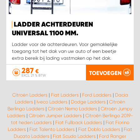
LADDER ACHTERDEUREN
UNIVERSAL 1100 MM.
Ladder voor de achterdeuren. Voor gemakkelijke
toegang tot het dak van uw auto of een beetje
extra bereik bij lading vastmaken op het dak.
287
€
TOEVOEGEN
EXCL. 21 % BTW
Citroën Ladders
|
Fiat Ladders
|
Ford Ladders
|
Dacia
Ladders
|
Iveco Ladders
|
Dodge Ladders
|
Citroën
Berlingo Ladders
|
Citroën Nemo Ladders
|
Citroën Jumpy
Ladders
|
Citroën Jumper Ladders
|
Citroën Berlingo 2019-
tot heden Ladders
|
Fiat Fullback Ladders
|
Fiat Fiorino
Ladders
|
Fiat Talento Ladders
|
Fiat Doblo Ladders
|
Fiat
Ducato Ladders
|
Fiat Scudo Ladders
|
Ford Ranger