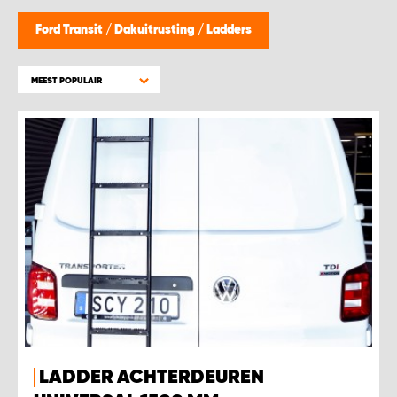
WORK SYSTEM BEST
Ford Transit
/
Dakuitrusting
/
Ladders
WORK SYSTEM ELST
MEEST POPULAIR
WORK SYSTEM EVERDINGEN
WORK SYSTEM GORREDIJK
WORK SYSTEM GRONINGEN
WORK SYSTEM HARDERWIJK
WORK SYSTEM HARMELEN
WORK SYSTEM HARTWERD
LADDER ACHTERDEUREN