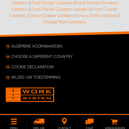
Ladders
|
Ford Transit Ladders
|
Ford Transit Connect
Ladders
|
Ford Transit Custom Ladders
|
Ford Courier
Ladders
|
Dacia Dokker Ladders
|
Iveco Daily Ladders
|
Dodge Ram Ladders
ALGEMENE VOORWAARDEN
CHOOSE A DIFFERENT COUNTRY
COOKIE DECLARATION
WIJZIG UW TOESTEMMING
MENU
KIES UW
CONTACT
CHAT
WINKELWAGEN