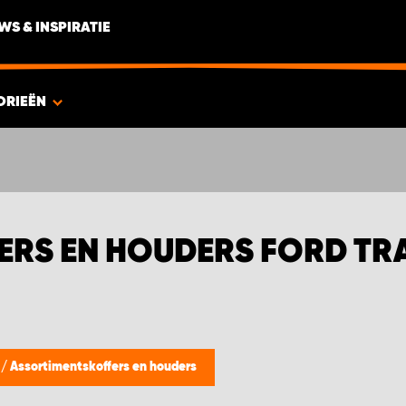
WS & INSPIRATIE
ORIEËN
RS EN HOUDERS FORD TR
s
/
Assortimentskoffers en houders