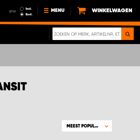
Incl.
WINKELWAGEN
MENU
BTW
Excl.
NIEUWS
OVER ONS
DUURZAAMHEID
ALGEMENE VOORWAARDEN
GEGEVENSBESCHERMING
ANSIT
EEN ECHTE CRASHTEST
DIGITALE BROCHURE
MEEST POPULAIR