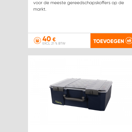
voor de meeste gereedschapskoffers op de
markt.
40
€
TOEVOEGEN
EXCL. 21 % BTW