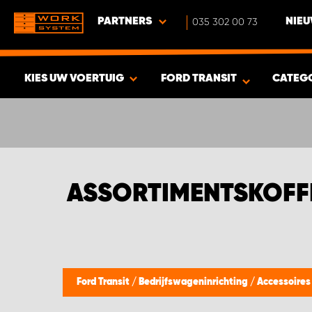
PARTNERS
035 302 00 73
NIEU
KIES UW VOERTUIG
FORD TRANSIT
CATEG
BEKIJK RESULTAAT -
432
PRODUCTEN
ASSORTIMENTSKOFFE
Ford Transit
/
Bedrijfswageninrichting
/
Accessoire