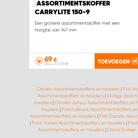
ASSORTIMENTSKOFFER
CARRYLITE 150-9
Een grotere assortimentskoffer met een
hoogte van 147 mm
69
€
TOEVOEGEN
EXCL. 21 % BTW
Citroën Assortimentskoffers en houders
|
Fiat As
Assortimentskoffers en houders
|
Dodge Assorti
houders
|
Citroën Jumpy Assortimentskoffers en 
houders
|
Fiat Fullback Assortimentskoffers e
Assortimentskoffers en houders
|
Fiat Ducato Assor
|
Ford Transit Assortimentskoffers en houders
|
Ford
Assortimentskoffers en houders
|
Dacia Dokker 