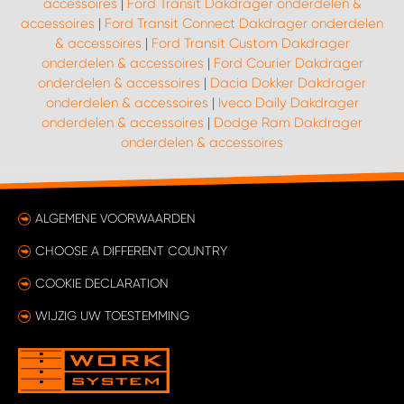
accessoires
|
Ford Transit Dakdrager onderdelen &
accessoires
|
Ford Transit Connect Dakdrager onderdelen
& accessoires
|
Ford Transit Custom Dakdrager
onderdelen & accessoires
|
Ford Courier Dakdrager
onderdelen & accessoires
|
Dacia Dokker Dakdrager
onderdelen & accessoires
|
Iveco Daily Dakdrager
onderdelen & accessoires
|
Dodge Ram Dakdrager
onderdelen & accessoires
ALGEMENE VOORWAARDEN
CHOOSE A DIFFERENT COUNTRY
COOKIE DECLARATION
WIJZIG UW TOESTEMMING