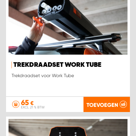
TREKDRAADSET WORK TUBE
Trekdraadset voor Work Tube
65
€
TOEVOEGEN
EXCL. 21 % BTW