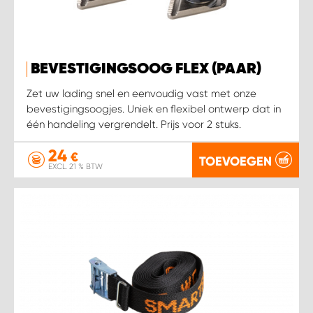
WORK SYSTEM HEERLEN
WORK SYSTEM KOOTWIJKERBROEK
BEVESTIGINGSOOG FLEX (PAAR)
WORK SYSTEM LOPIK AUTOSERVICE BENSCHOP
Zet uw lading snel en eenvoudig vast met onze
bevestigingsoogjes. Uniek en flexibel ontwerp dat in
WORK SYSTEM LOPIK GARAGE STUIVENBERG
één handeling vergrendelt. Prijs voor 2 stuks.
24
WORK SYSTEM NIEUWEGEIN
€
TOEVOEGEN
EXCL. 21 % BTW
WORK SYSTEM NIEUWERKERK AAN DEN IJSSEL
WORK SYSTEM OOSTERHOUT
WORK SYSTEM REEUWIJK
WORK SYSTEM RIDDERKERK