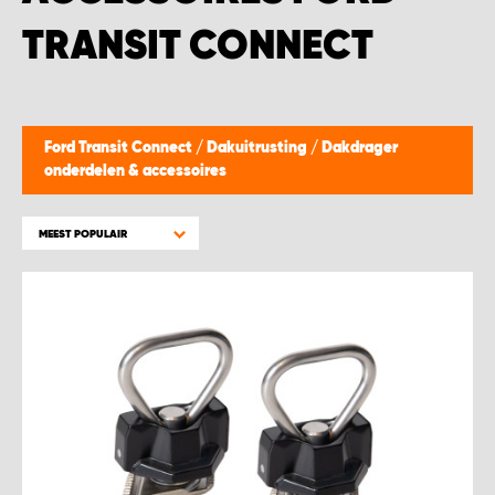
WORK SYSTEM BEST
TRANSIT CONNECT
WORK SYSTEM ELST
WORK SYSTEM EVERDINGEN
Ford Transit Connect
/
Dakuitrusting
/
Dakdrager
onderdelen & accessoires
WORK SYSTEM GORREDIJK
MEEST POPULAIR
WORK SYSTEM GRONINGEN
WORK SYSTEM HARDERWIJK
WORK SYSTEM HARMELEN
WORK SYSTEM HARTWERD