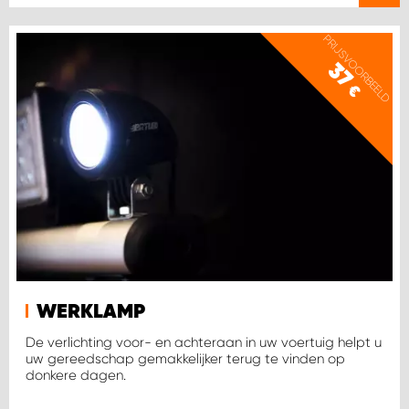
PRIJSVOORBEELD
37
€
WERKLAMP
De verlichting voor- en achteraan in uw voertuig helpt u
uw gereedschap gemakkelijker terug te vinden op
donkere dagen.