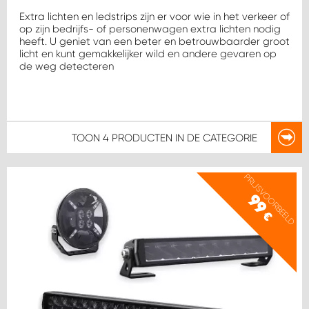
WORK SYSTEM HEERLEN
Extra lichten en ledstrips zijn er voor wie in het verkeer of
op zijn bedrijfs- of personenwagen extra lichten nodig
WORK SYSTEM KOOTWIJKERBROEK
heeft. U geniet van een beter en betrouwbaarder groot
licht en kunt gemakkelijker wild en andere gevaren op
de weg detecteren
WORK SYSTEM LOPIK AUTOSERVICE BENSCHOP
WORK SYSTEM LOPIK GARAGE STUIVENBERG
TOON
4 PRODUCTEN
IN DE CATEGORIE
WORK SYSTEM NIEUWEGEIN
PRIJSVOORBEELD
WORK SYSTEM NIEUWERKERK AAN DEN IJSSEL
99
€
WORK SYSTEM OOSTERHOUT
WORK SYSTEM REEUWIJK
WORK SYSTEM RIDDERKERK