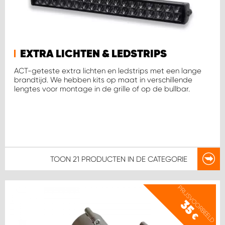
WORK SYSTEM SIMPELVELD
WORK SYSTEM UITHOORN
EXTRA LICHTEN & LEDSTRIPS
ACT-geteste extra lichten en ledstrips met een lange
brandtijd. We hebben kits op maat in verschillende
WORK SYSTEM WILLEMSTAD
lengtes voor montage in de grille of op de bullbar.
WORK SYSTEM ZIERIKZEE
WORK SYSTEM ZWARTEBROEK
TOON
21 PRODUCTEN
IN DE CATEGORIE
PRIJSVOORBEELD
35
€