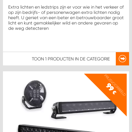
WORK SYSTEM HEERLEN
Extra lichten en ledstrips zijn er voor wie in het verkeer of
op zijn bedrijfs- of personenwagen extra lichten nodig
WORK SYSTEM KOOTWIJKERBROEK
heeft. U geniet van een beter en betrouwbaarder groot
licht en kunt gemakkelijker wild en andere gevaren op
de weg detecteren
WORK SYSTEM LOPIK AUTOSERVICE BENSCHOP
WORK SYSTEM LOPIK GARAGE STUIVENBERG
TOON
1 PRODUCTEN
IN DE CATEGORIE
WORK SYSTEM NIEUWEGEIN
PRIJSVOORBEELD
WORK SYSTEM NIEUWERKERK AAN DEN IJSSEL
99
€
WORK SYSTEM OOSTERHOUT
WORK SYSTEM REEUWIJK
WORK SYSTEM RIDDERKERK