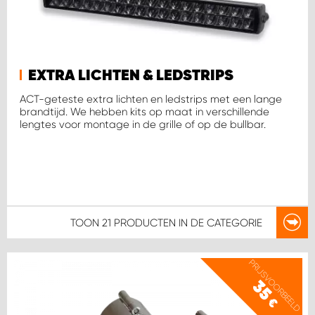
WORK SYSTEM SIMPELVELD
WORK SYSTEM UITHOORN
EXTRA LICHTEN & LEDSTRIPS
ACT-geteste extra lichten en ledstrips met een lange
brandtijd. We hebben kits op maat in verschillende
WORK SYSTEM WILLEMSTAD
lengtes voor montage in de grille of op de bullbar.
WORK SYSTEM ZIERIKZEE
WORK SYSTEM ZWARTEBROEK
TOON
21 PRODUCTEN
IN DE CATEGORIE
PRIJSVOORBEELD
35
€