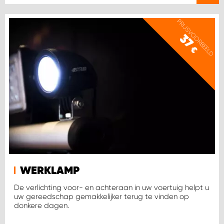
PRIJSVOORBEELD
37
€
WERKLAMP
De verlichting voor- en achteraan in uw voertuig helpt u
uw gereedschap gemakkelijker terug te vinden op
donkere dagen.