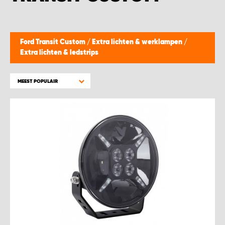
WORK SYSTEM BEST
WORK SYSTEM ELST
Ford Transit Custom
/
Extra lichten & werklampen
/
Extra lichten & ledstrips
WORK SYSTEM EVERDINGEN
MEEST POPULAIR
WORK SYSTEM GORREDIJK
WORK SYSTEM GRONINGEN
WORK SYSTEM HARDERWIJK
WORK SYSTEM HARMELEN
WORK SYSTEM HARTWERD