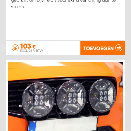
gebruikt om bijv. relais voor extra verlichting aan te
sturen.
103
€
TOEVOEGEN
EXCL. 21 % BTW