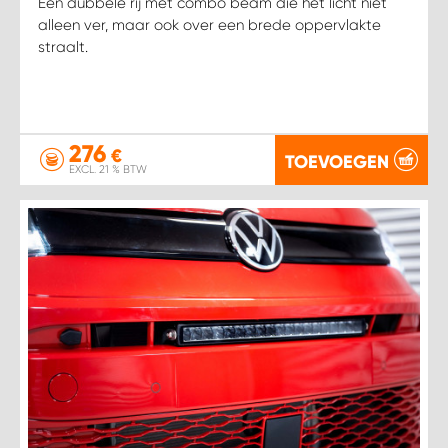
Een dubbele rij met combo beam die het licht niet
alleen ver, maar ook over een brede oppervlakte
straalt.
276
€
TOEVOEGEN
EXCL. 21 % BTW