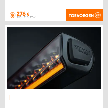
276
€
TOEVOEGEN
EXCL. 21 % BTW