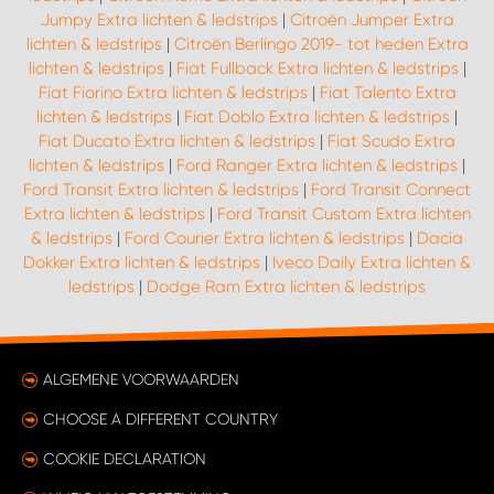
Jumpy Extra lichten & ledstrips
|
Citroën Jumper Extra
lichten & ledstrips
|
Citroën Berlingo 2019- tot heden Extra
lichten & ledstrips
|
Fiat Fullback Extra lichten & ledstrips
|
Fiat Fiorino Extra lichten & ledstrips
|
Fiat Talento Extra
lichten & ledstrips
|
Fiat Doblo Extra lichten & ledstrips
|
Fiat Ducato Extra lichten & ledstrips
|
Fiat Scudo Extra
lichten & ledstrips
|
Ford Ranger Extra lichten & ledstrips
|
Ford Transit Extra lichten & ledstrips
|
Ford Transit Connect
Extra lichten & ledstrips
|
Ford Transit Custom Extra lichten
& ledstrips
|
Ford Courier Extra lichten & ledstrips
|
Dacia
Dokker Extra lichten & ledstrips
|
Iveco Daily Extra lichten &
ledstrips
|
Dodge Ram Extra lichten & ledstrips
ALGEMENE VOORWAARDEN
CHOOSE A DIFFERENT COUNTRY
COOKIE DECLARATION