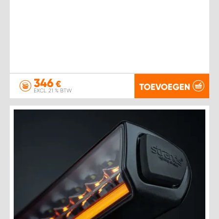
346
€
TOEVOEGEN
EXCL. 21 % BTW