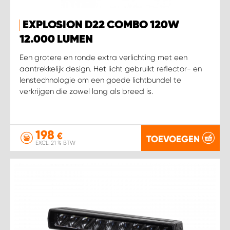
WORK SYSTEM HEERLEN
EXPLOSION D22 COMBO 120W
WORK SYSTEM KOOTWIJKERBROEK
12.000 LUMEN
Een grotere en ronde extra verlichting met een
WORK SYSTEM LOPIK AUTOSERVICE BENSCHOP
aantrekkelijk design. Het licht gebruikt reflector- en
lenstechnologie om een goede lichtbundel te
WORK SYSTEM LOPIK GARAGE STUIVENBERG
verkrijgen die zowel lang als breed is.
WORK SYSTEM NIEUWEGEIN
198
€
TOEVOEGEN
WORK SYSTEM NIEUWERKERK AAN DEN IJSSEL
EXCL. 21 % BTW
WORK SYSTEM OOSTERHOUT
WORK SYSTEM REEUWIJK
WORK SYSTEM RIDDERKERK