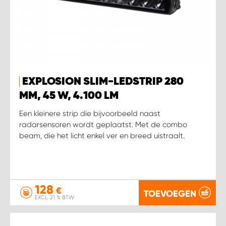
WORK SYSTEM SIMPELVELD
WORK SYSTEM UITHOORN
WORK SYSTEM WILLEMSTAD
EXPLOSION SLIM-LEDSTRIP 280
MM, 45 W, 4.100 LM
WORK SYSTEM ZIERIKZEE
Een kleinere strip die bijvoorbeeld naast
radarsensoren wordt geplaatst. Met de combo
beam, die het licht enkel ver en breed uistraalt.
WORK SYSTEM ZWARTEBROEK
128
€
TOEVOEGEN
EXCL. 21 % BTW