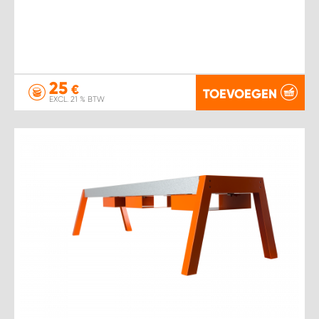
25
€
TOEVOEGEN
EXCL. 21 % BTW