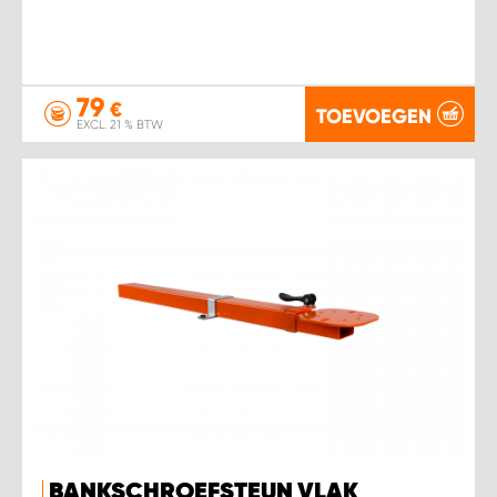
79
€
TOEVOEGEN
EXCL. 21 % BTW
BANKSCHROEFSTEUN VLAK