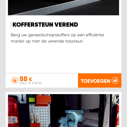
WORK SYSTEM SIMPELVELD
KOFFERSTEUN VEREND
WORK SYSTEM UITHOORN
Berg uw gereedschapskoffers op een efficiënte
manier op met de verende tassteun.
WORK SYSTEM WILLEMSTAD
WORK SYSTEM ZIERIKZEE
WORK SYSTEM ZWARTEBROEK
88
€
TOEVOEGEN
EXCL. 21 % BTW