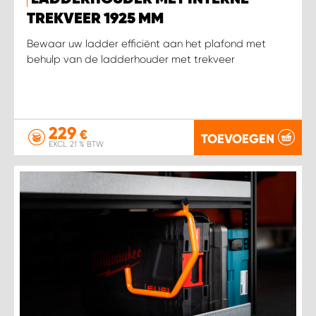
WORK SYSTEM HEERLEN
TREKVEER 1925 MM
WORK SYSTEM KOOTWIJKERBROEK
Bewaar uw ladder efficiënt aan het plafond met
behulp van de ladderhouder met trekveer
WORK SYSTEM LOPIK AUTOSERVICE BENSCHOP
WORK SYSTEM LOPIK GARAGE STUIVENBERG
229
€
TOEVOEGEN
EXCL. 21 % BTW
WORK SYSTEM NIEUWEGEIN
WORK SYSTEM NIEUWERKERK AAN DEN IJSSEL
WORK SYSTEM OOSTERHOUT
WORK SYSTEM REEUWIJK
WORK SYSTEM RIDDERKERK