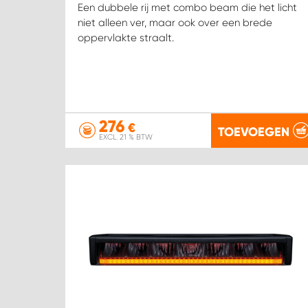
Een dubbele rij met combo beam die het licht
niet alleen ver, maar ook over een brede
oppervlakte straalt.
276
€
TOEVOEGEN
EXCL. 21 % BTW