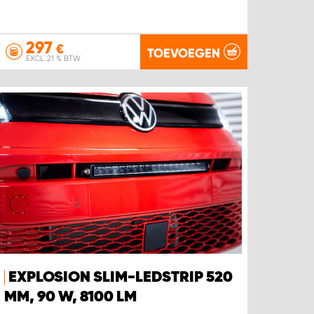
297
€
TOEVOEGEN
EXCL. 21 % BTW
EXPLOSION SLIM-LEDSTRIP 520
MM, 90 W, 8100 LM