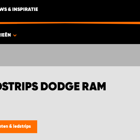
WS & INSPIRATIE
IEËN
EDSTRIPS DODGE RAM
hten & ledstrips