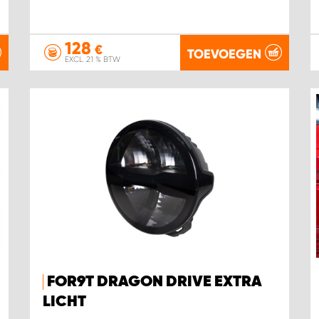
128
€
TOEVOEGEN
EXCL. 21 % BTW
FOR9T DRAGON DRIVE EXTRA
LICHT