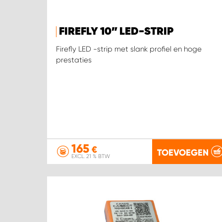
FIREFLY 10” LED-STRIP
Firefly LED -strip met slank profiel en hoge
prestaties
165
€
TOEVOEGEN
EXCL. 21 % BTW