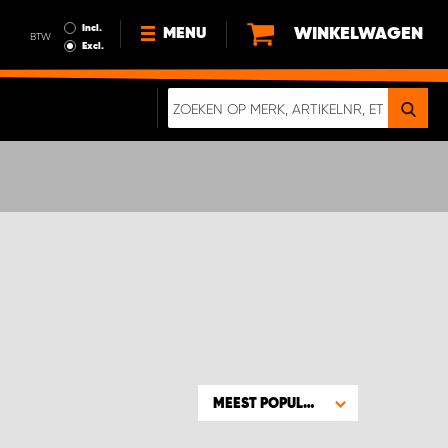
Incl.
WINKELWAGEN
MENU
BTW
Excl.
NIEUWS
OVER ONS
DUURZAAMHEID
ALGEMENE VOORWAARDEN
GEGEVENSBESCHERMING
EEN ECHTE CRASHTEST
DIGITALE BROCHURE
MEEST POPULAIR