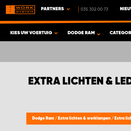
PARTNERS
035 302 00 73
NIEU
KIES UW VOERTUIG
DODGE RAM
CATEGOR
BEKIJK RESULTAAT -
337
PRODUCTEN
EXTRA LICHTEN & L
Dodge Ram
/
Extra lichten & werklampen
/
Extra lic