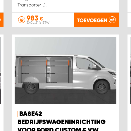
Transporter L1.
983
€
TOEVOEGEN
EXCL. 21 % BTW
BASE42
BEDRIJFSWAGENINRICHTING
VOOR FORD CUSTOM & VW