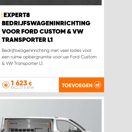
EXPERT8
BEDRIJFSWAGENINRICHTING
VOOR FORD CUSTOM & VW
TRANSPORTER L1
Bedrijfswageninrichting met veel lades voor
een ruime opbergruimte voor uw Ford Custom
& VW Transporter L1.
1 623
€
TOEVOEGEN
EXCL. 21 % BTW