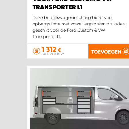
TRANSPORTER L1
Deze bedrijfswageninrichting biedt veel
opbergruimte met zowel legplanken als lades,
geschikt voor de Ford Custom & VW
Transporter L1.
1 312
€
TOEVOEGEN
EXCL. 21 % BTW