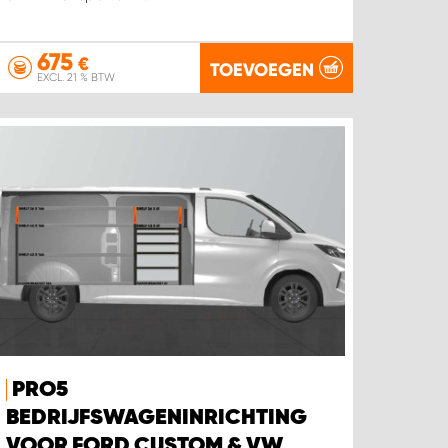
675
€
TOEVOEGEN
EXCL. 21 % BTW
PRO5
BEDRIJFSWAGENINRICHTING
VOOR FORD CUSTOM & VW