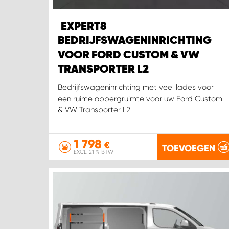
EXPERT8
BEDRIJFSWAGENINRICHTING
VOOR FORD CUSTOM & VW
TRANSPORTER L2
Bedrijfswageninrichting met veel lades voor
een ruime opbergruimte voor uw Ford Custom
& VW Transporter L2.
1 798
€
TOEVOEGEN
EXCL. 21 % BTW