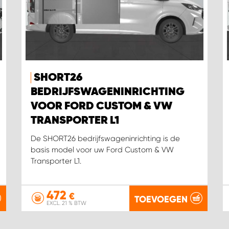
SHORT26
BEDRIJFSWAGENINRICHTING
VOOR FORD CUSTOM & VW
TRANSPORTER L1
De SHORT26 bedrijfswageninrichting is de
basis model voor uw Ford Custom & VW
Transporter L1.
472
€
TOEVOEGEN
EXCL. 21 % BTW