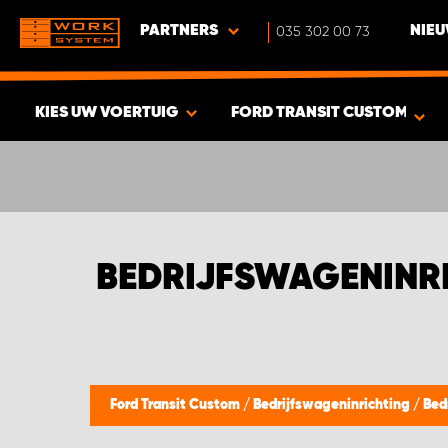
PARTNERS
035 302 00 73
NIEU
KIES UW VOERTUIG
FORD TRANSIT CUSTOM
BEKIJK RESULTAAT -
455
PRODUCTEN
BEDRIJFSWAGENINRI
Ford Transit Custom
/
Bedrijfswageninrichting
/
Bed