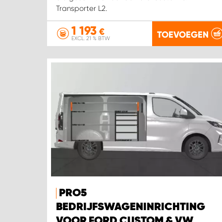
Transporter L2.
1 193
€
TOEVOEGEN
EXCL. 21 % BTW
PRO5
BEDRIJFSWAGENINRICHTING
VOOR FORD CUSTOM & VW