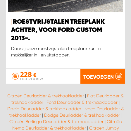
ROESTVRIJSTALEN TREEPLANK
ACHTER, VOOR FORD CUSTOM
2013-.
Dankzij deze roestvrijstalen treeplank kunt u
makkelijker in- en uitstappen.
228
€
TOEVOEGEN
EXCL. 21 % BTW
Citroën Deurladder & trekhaakladder
|
Fiat Deurladder &
trekhaakladder
|
Ford Deurladder & trekhaakladder
|
Dacia Deurladder & trekhaakladder
|
Iveco Deurladder &
trekhaakladder
|
Dodge Deurladder & trekhaakladder
|
Citroën Berlingo Deurladder & trekhaakladder
|
Citroën
Nemo Deurladder & trekhaakladder
|
Citroën Jumpy