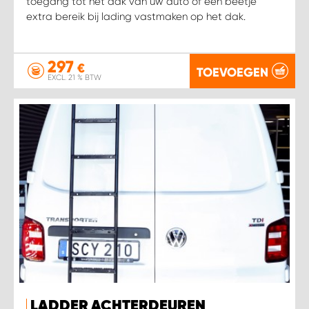
toegang tot het dak van uw auto of een beetje
extra bereik bij lading vastmaken op het dak.
297
€
TOEVOEGEN
EXCL. 21 % BTW
LADDER ACHTERDEUREN