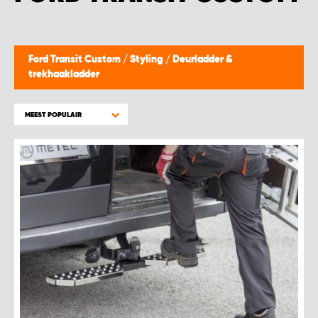
WORK SYSTEM BEST
WORK SYSTEM ELST
Ford Transit Custom
/
Styling
/
Deurladder &
trekhaakladder
WORK SYSTEM EVERDINGEN
MEEST POPULAIR
WORK SYSTEM GORREDIJK
WORK SYSTEM GRONINGEN
WORK SYSTEM HARDERWIJK
WORK SYSTEM HARMELEN
WORK SYSTEM HARTWERD