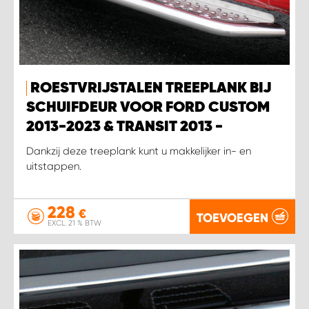
WORK SYSTEM SIMPELVELD
WORK SYSTEM UITHOORN
ROESTVRIJSTALEN TREEPLANK BIJ
SCHUIFDEUR VOOR FORD CUSTOM
WORK SYSTEM WILLEMSTAD
2013-2023 & TRANSIT 2013 -
WORK SYSTEM ZIERIKZEE
Dankzij deze treeplank kunt u makkelijker in- en
uitstappen.
WORK SYSTEM ZWARTEBROEK
228
€
TOEVOEGEN
EXCL. 21 % BTW