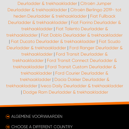
Deurladder & trekhaakladder
|
Citroën Jumper
Deurladder & trekhaakladder
|
Citroën Berlingo 2019- tot
heden Deurladder & trekhaakladder
|
Fiat Fullback
Deurladder & trekhaakladder
|
Fiat Fiorino Deurladder &
trekhaakladder
|
Fiat Talento Deurladder &
trekhaakladder
|
Fiat Doblo Deurladder & trekhaakladder
|
Fiat Ducato Deurladder & trekhaakladder
|
Fiat Scudo
Deurladder & trekhaakladder
|
Ford Ranger Deurladder &
trekhaakladder
|
Ford Transit Deurladder &
trekhaakladder
|
Ford Transit Connect Deurladder &
trekhaakladder
|
Ford Transit Custom Deurladder &
trekhaakladder
|
Ford Courier Deurladder &
trekhaakladder
|
Dacia Dokker Deurladder &
trekhaakladder
|
Iveco Daily Deurladder & trekhaakladder
|
Dodge Ram Deurladder & trekhaakladder
ALGEMENE VOORWAARDEN
CHOOSE A DIFFERENT COUNTRY