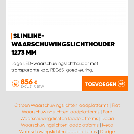
WORK SYSTEM SIMPELVELD
WORK SYSTEM UITHOORN
SLIMLINE-
WAARSCHUWINGSLICHTHOUDER
WORK SYSTEM WILLEMSTAD
1273 MM
Lage LED-waarschuwingslichthouder met
WORK SYSTEM ZIERIKZEE
transparante kap, REG65-goedkeuring.
856
WORK SYSTEM ZWARTEBROEK
€
TOEVOEGEN
EXCL. 21 % BTW
Citroën Waarschuwingslichten laadplatforms
|
Fiat
Waarschuwingslichten laadplatforms
|
Ford
Waarschuwingslichten laadplatforms
|
Dacia
Waarschuwingslichten laadplatforms
|
Iveco
Waarschuwingslichten laadplatforms
|
Dodge