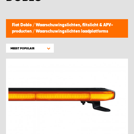
WORK SYSTEM BEST
WORK SYSTEM ELST
Fiat Doblo
/
Waarschuwingslichten, flitslicht & APV-
producten
/
Waarschuwingslichten laadplatforms
WORK SYSTEM EVERDINGEN
MEEST POPULAIR
WORK SYSTEM GORREDIJK
WORK SYSTEM GRONINGEN
WORK SYSTEM HARDERWIJK
WORK SYSTEM HARMELEN
WORK SYSTEM HARTWERD