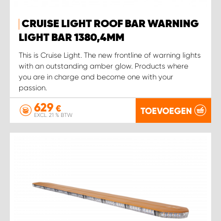
WORK SYSTEM HEERLEN
CRUISE LIGHT ROOF BAR WARNING
WORK SYSTEM KOOTWIJKERBROEK
LIGHT BAR 1380,4MM
This is Cruise Light. The new frontline of warning lights
WORK SYSTEM LOPIK AUTOSERVICE BENSCHOP
with an outstanding amber glow. Products where
you are in charge and become one with your
WORK SYSTEM LOPIK GARAGE STUIVENBERG
passion.
629
€
WORK SYSTEM NIEUWEGEIN
TOEVOEGEN
EXCL. 21 % BTW
WORK SYSTEM NIEUWERKERK AAN DEN IJSSEL
WORK SYSTEM OOSTERHOUT
WORK SYSTEM REEUWIJK
WORK SYSTEM RIDDERKERK