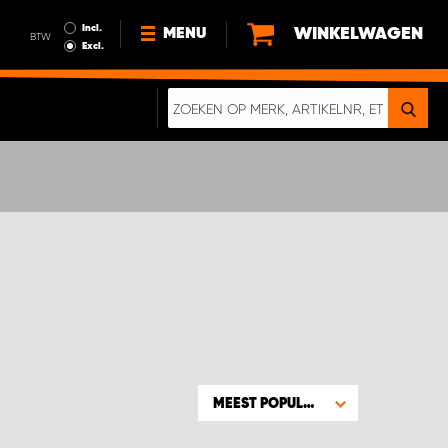
Incl.
WINKELWAGEN
MENU
BTW
Excl.
NIEUWS
OVER ONS
DUURZAAMHEID
ALGEMENE VOORWAARDEN
GEGEVENSBESCHERMING
EEN ECHTE CRASHTEST
DIGITALE BROCHURE
MEEST POPULAIR