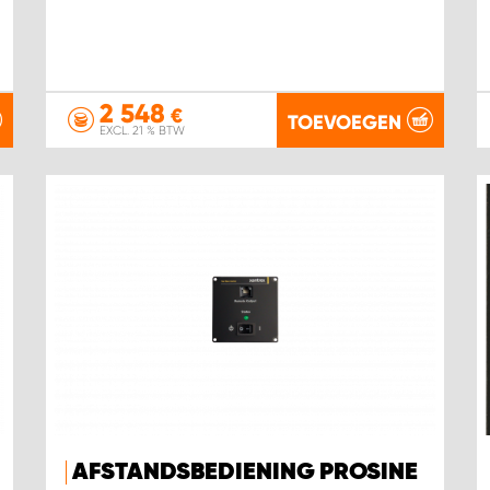
2 548
€
TOEVOEGEN
EXCL. 21 % BTW
AFSTANDSBEDIENING PROSINE