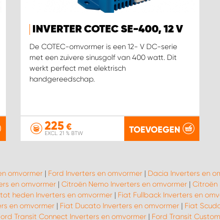
INVERTER COTEC SE-400, 12 V
De COTEC-omvormer is een 12- V DC-serie
met een zuivere sinusgolf van 400 watt. Dit
werkt perfect met elektrisch
handgereedschap.
225
€
TOEVOEGEN
EXCL. 21 % BTW
s en omvormer
|
Ford Inverters en omvormer
|
Dacia Inverters en 
ters en omvormer
|
Citroën Nemo Inverters en omvormer
|
Citroën
 tot heden Inverters en omvormer
|
Fiat Fullback Inverters en om
ters en omvormer
|
Fiat Ducato Inverters en omvormer
|
Fiat Scud
ord Transit Connect Inverters en omvormer
|
Ford Transit Custom