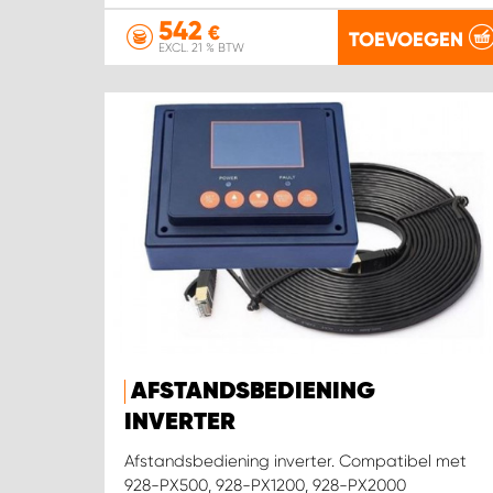
542
€
TOEVOEGEN
EXCL. 21 % BTW
AFSTANDSBEDIENING
INVERTER
Afstandsbediening inverter. Compatibel met
928-PX500, 928-PX1200, 928-PX2000