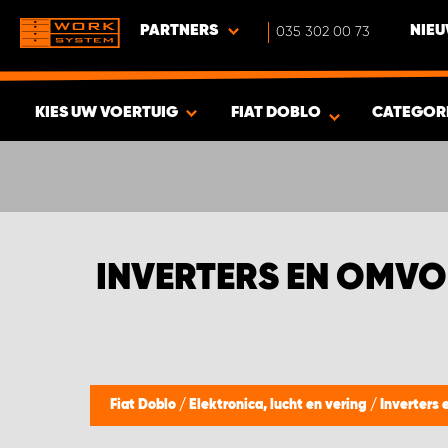
PARTNERS
035 302 00 73
NIEU
KIES UW VOERTUIG
FIAT DOBLO
CATEGOR
BEKIJK RESULTAAT -
385
PRODUCTEN
INVERTERS EN OMVO
Fiat Doblo
/
Elektronica, lucht en vering
/
Inverters