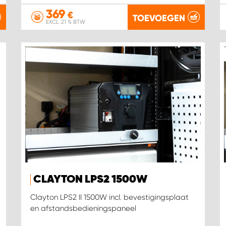
369
€
TOEVOEGEN
EXCL. 21 % BTW
CLAYTON LPS2 1500W
Clayton LPS2 II 1500W incl. bevestigingsplaat
en afstandsbedieningspaneel