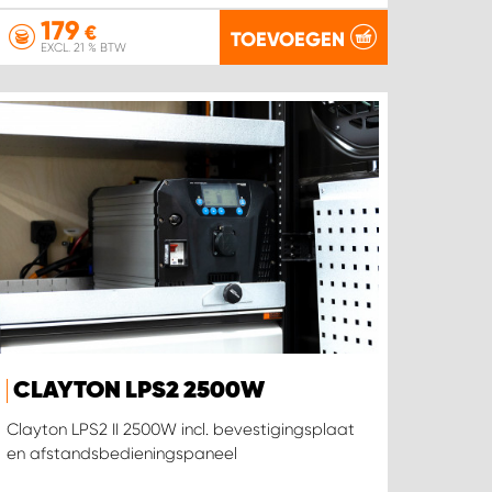
179
€
TOEVOEGEN
EXCL. 21 % BTW
CLAYTON LPS2 2500W
Clayton LPS2 II 2500W incl. bevestigingsplaat
en afstandsbedieningspaneel