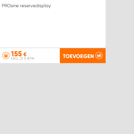
PROsine reservedisplay
155
€
TOEVOEGEN
EXCL. 21 % BTW