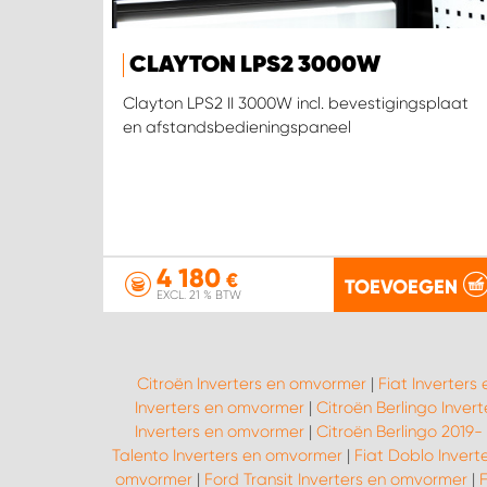
CLAYTON LPS2 3000W
Clayton LPS2 II 3000W incl. bevestigingsplaat
en afstandsbedieningspaneel
4 180
€
TOEVOEGEN
EXCL. 21 % BTW
Citroën Inverters en omvormer
|
Fiat Inverter
Inverters en omvormer
|
Citroën Berlingo Inver
Inverters en omvormer
|
Citroën Berlingo 2019-
Talento Inverters en omvormer
|
Fiat Doblo Inver
omvormer
|
Ford Transit Inverters en omvormer
|
F