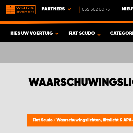
PARTNERS
035 302 00 73
NIEU
KIES UW VOERTUIG
FIAT SCUDO
CATEGOR
BEKIJK RESULTAAT -
417
PRODUCTEN
WAARSCHUWINGSLIC
Fiat Scudo
/
Waarschuwingslichten, flitslicht & AP