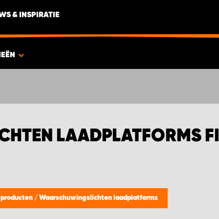
WS & INSPIRATIE
IEËN
HTEN LAADPLATFORMS F
V-producten
/
Waarschuwingslichten laadplatforms