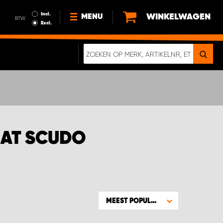
Incl.
WINKELWAGEN
MENU
BTW
Excl.
NIEUWS
OVER ONS
DUURZAAMHEID
ALGEMENE VOORWAARDEN
GEGEVENSBESCHERMING
IAT SCUDO
EEN ECHTE CRASHTEST
DIGITALE BROCHURE
MEEST POPULAIR