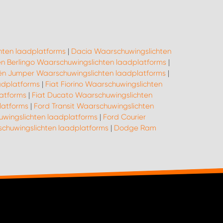
hten laadplatforms
|
Dacia Waarschuwingslichten
ën Berlingo Waarschuwingslichten laadplatforms
|
ën Jumper Waarschuwingslichten laadplatforms
|
adplatforms
|
Fiat Fiorino Waarschuwingslichten
latforms
|
Fiat Ducato Waarschuwingslichten
latforms
|
Ford Transit Waarschuwingslichten
uwingslichten laadplatforms
|
Ford Courier
schuwingslichten laadplatforms
|
Dodge Ram