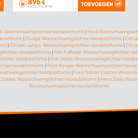
896
€
TOEVOEGEN
EXCL. 21 % BTW
at Waarschuwingslichten laadplatforms
|
Ford Waarschuwingslic
dplatforms
|
Dodge Waarschuwingslichten laadplatforms
|
Citro
rms
|
Citroën Jumpy Waarschuwingslichten laadplatforms
|
Citro
gslichten laadplatforms
|
Fiat Fullback Waarschuwingslichten la
lichten laadplatforms
|
Fiat Doblo Waarschuwingslichten laadp
chten laadplatforms
|
Ford Ranger Waarschuwingslichten laadp
rschuwingslichten laadplatforms
|
Ford Transit Custom Waarsch
 Dokker Waarschuwingslichten laadplatforms
|
Iveco Daily Waar
Waarschuwingslichten laadplatforms