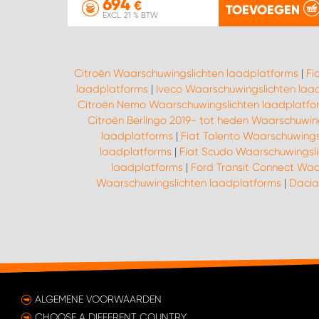
694
€
TOEVOEGEN
EXCL. 21 % BTW
Citroën Waarschuwingslichten laadplatforms
|
Fi
laadplatforms
|
Iveco Waarschuwingslichten laa
Citroën Nemo Waarschuwingslichten laadplatfo
Citroën Berlingo 2019- tot heden Waarschuwin
laadplatforms
|
Fiat Talento Waarschuwings
laadplatforms
|
Fiat Scudo Waarschuwingsli
laadplatforms
|
Ford Transit Connect Waa
Waarschuwingslichten laadplatforms
|
Dacia
ALGEMENE VOORWAARDEN
CHOOSE A DIFFERENT COUNTRY