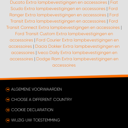
Ducato Extra lampbevestigingen en accessoires
|
Fiat
Scudo Extra lampbevestigingen en accessoires
|
Ford
Ranger Extra lampbevestigingen en accessoires
|
Ford
Transit Extra lampbevestigingen en accessoires
|
Ford
Transit Connect Extra lampbevestigingen en accessoires
|
Ford Transit Custom Extra lampbevestigingen en
accessoires
|
Ford Courier Extra lampbevestigingen en
accessoires
|
Dacia Dokker Extra lampbevestigingen en
accessoires
|
Iveco Daily Extra lampbevestigingen en
accessoires
|
Dodge Ram Extra lampbevestigingen en
accessoires
ALGEMENE VOORWAARDEN
CHOOSE A DIFFERENT COUNTRY
COOKIE DECLARATION
WIJZIG UW TOESTEMMING