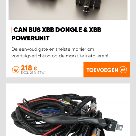
WORK SYSTEM HEERLEN
WORK SYSTEM KOOTWIJKERBROEK
CAN BUS XBB DONGLE & XBB
WORK SYSTEM LOPIK AUTOSERVICE BENSCHOP
POWERUNIT
De eenvoudigste en snelste manier om
WORK SYSTEM LOPIK GARAGE STUIVENBERG
voertuigverlichting op de markt te installeren!
218
WORK SYSTEM NIEUWEGEIN
€
TOEVOEGEN
EXCL. 21 % BTW
WORK SYSTEM NIEUWERKERK AAN DEN IJSSEL
WORK SYSTEM OOSTERHOUT
WORK SYSTEM REEUWIJK
WORK SYSTEM RIDDERKERK