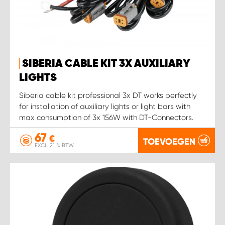
WORK SYSTEM SIMPELVELD
WORK SYSTEM UITHOORN
SIBERIA CABLE KIT 3X AUXILIARY
LIGHTS
WORK SYSTEM WILLEMSTAD
Siberia cable kit professional 3x DT works perfectly
for installation of auxiliary lights or light bars with
WORK SYSTEM ZIERIKZEE
max consumption of 3x 156W with DT-Connectors.
67
WORK SYSTEM ZWARTEBROEK
€
TOEVOEGEN
EXCL. 21 % BTW