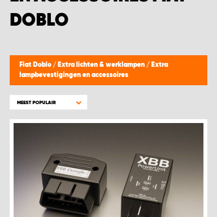
WORK SYSTEM BEST
DOBLO
WORK SYSTEM ELST
WORK SYSTEM EVERDINGEN
Fiat Doblo
/
Extra lichten & werklampen
/
Extra
lampbevestigingen en accessoires
WORK SYSTEM GORREDIJK
MEEST POPULAIR
WORK SYSTEM GRONINGEN
WORK SYSTEM HARDERWIJK
WORK SYSTEM HARMELEN
WORK SYSTEM HARTWERD