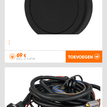
69
€
TOEVOEGEN
EXCL. 21 % BTW