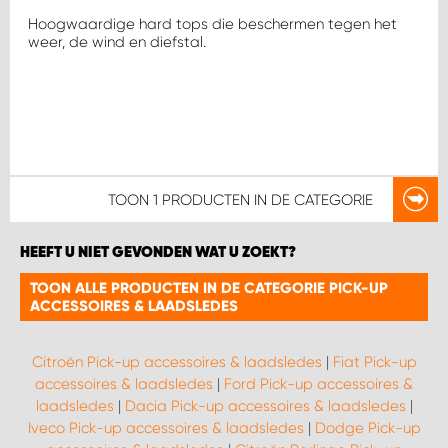
WORK SYSTEM HEERLEN
Hoogwaardige hard tops die beschermen tegen het
weer, de wind en diefstal.
WORK SYSTEM KOOTWIJKERBROEK
WORK SYSTEM LOPIK AUTOSERVICE BENSCHOP
WORK SYSTEM LOPIK GARAGE STUIVENBERG
TOON
1 PRODUCTEN
IN DE CATEGORIE
WORK SYSTEM NIEUWEGEIN
HEEFT U NIET GEVONDEN WAT U ZOEKT?
WORK SYSTEM NIEUWERKERK AAN DEN IJSSEL
TOON ALLE PRODUCTEN IN DE CATEGORIE PICK-UP
ACCESSOIRES & LAADSLEDES
WORK SYSTEM OOSTERHOUT
Citroën Pick-up accessoires & laadsledes
|
Fiat Pick-up
accessoires & laadsledes
|
Ford Pick-up accessoires &
WORK SYSTEM REEUWIJK
laadsledes
|
Dacia Pick-up accessoires & laadsledes
|
Iveco Pick-up accessoires & laadsledes
|
Dodge Pick-up
WORK SYSTEM RIDDERKERK