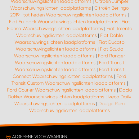
WORK SYSTEM HEERLEN
Waarschuwingslichten laadplatforms
|
Citroën Jumper
Waarschuwingslichten laadplatforms
|
Citroën Berlingo
2019- tot heden Waarschuwingslichten laadplatforms
|
WORK SYSTEM KOOTWIJKERBROEK
Fiat Fullback Waarschuwingslichten laadplatforms
|
Fiat
Fiorino Waarschuwingslichten laadplatforms
|
Fiat Talento
WORK SYSTEM LOPIK AUTOSERVICE BENSCHOP
Waarschuwingslichten laadplatforms
|
Fiat Doblo
Waarschuwingslichten laadplatforms
|
Fiat Ducato
Waarschuwingslichten laadplatforms
|
Fiat Scudo
WORK SYSTEM LOPIK GARAGE STUIVENBERG
Waarschuwingslichten laadplatforms
|
Ford Ranger
Waarschuwingslichten laadplatforms
|
Ford Transit
WORK SYSTEM NIEUWEGEIN
Waarschuwingslichten laadplatforms
|
Ford Transit
Connect Waarschuwingslichten laadplatforms
|
Ford
Transit Custom Waarschuwingslichten laadplatforms
|
WORK SYSTEM NIEUWERKERK AAN DEN IJSSEL
Ford Courier Waarschuwingslichten laadplatforms
|
Dacia
Dokker Waarschuwingslichten laadplatforms
|
Iveco Daily
WORK SYSTEM OOSTERHOUT
Waarschuwingslichten laadplatforms
|
Dodge Ram
Waarschuwingslichten laadplatforms
WORK SYSTEM REEUWIJK
ALGEMENE VOORWAARDEN
WORK SYSTEM RIDDERKERK