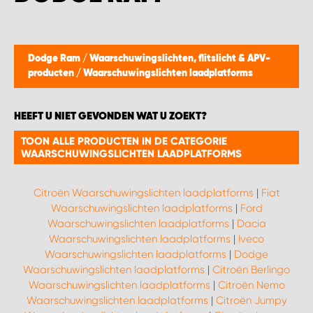
WORK SYSTEM BEST
WORK SYSTEM ELST
Dodge Ram
/
Waarschuwingslichten, flitslicht & APV-
producten
/
Waarschuwingslichten laadplatforms
WORK SYSTEM EVERDINGEN
HEEFT U NIET GEVONDEN WAT U ZOEKT?
WORK SYSTEM GORREDIJK
TOON ALLE PRODUCTEN IN DE CATEGORIE
WAARSCHUWINGSLICHTEN LAADPLATFORMS
WORK SYSTEM GRONINGEN
Citroën Waarschuwingslichten laadplatforms
|
Fiat
WORK SYSTEM HARDERWIJK
Waarschuwingslichten laadplatforms
|
Ford
Waarschuwingslichten laadplatforms
|
Dacia
WORK SYSTEM HARMELEN
Waarschuwingslichten laadplatforms
|
Iveco
Waarschuwingslichten laadplatforms
|
Dodge
Waarschuwingslichten laadplatforms
|
Citroën Berlingo
WORK SYSTEM HARTWERD
Waarschuwingslichten laadplatforms
|
Citroën Nemo
Waarschuwingslichten laadplatforms
|
Citroën Jumpy