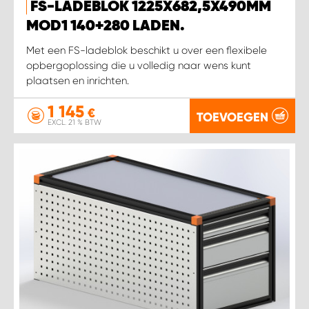
FS-LADEBLOK 1225X682,5X490MM
MOD1 140+280 LADEN.
Met een FS-ladeblok beschikt u over een flexibele
opbergoplossing die u volledig naar wens kunt
plaatsen en inrichten.
1 145
€
TOEVOEGEN
EXCL. 21 % BTW