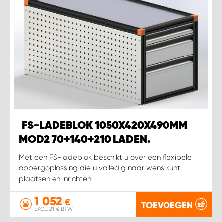
FS-LADEBLOK 1050X420X490MM
MOD2 70+140+210 LADEN.
Met een FS-ladeblok beschikt u over een flexibele
opbergoplossing die u volledig naar wens kunt
plaatsen en inrichten.
1 052
€
TOEVOEGEN
EXCL. 21 % BTW