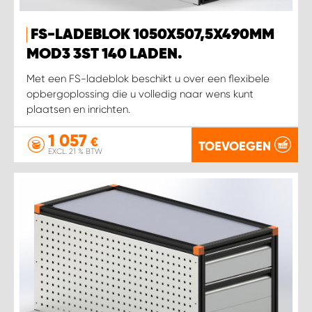
FS-LADEBLOK 1050X507,5X490MM
WORK SYSTEM SIMPELVELD
MOD3 3ST 140 LADEN.
WORK SYSTEM UITHOORN
Met een FS-ladeblok beschikt u over een flexibele
opbergoplossing die u volledig naar wens kunt
plaatsen en inrichten.
WORK SYSTEM WILLEMSTAD
1 057
€
TOEVOEGEN
WORK SYSTEM ZIERIKZEE
EXCL. 21 % BTW
WORK SYSTEM ZWARTEBROEK