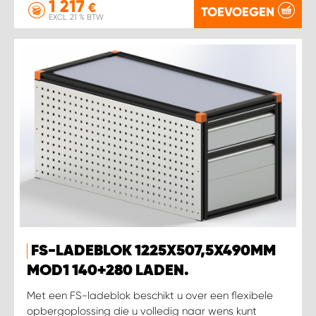
1 217
€
TOEVOEGEN
EXCL. 21 % BTW
FS-LADEBLOK 1225X507,5X490MM
MOD1 140+280 LADEN.
Met een FS-ladeblok beschikt u over een flexibele
opbergoplossing die u volledig naar wens kunt