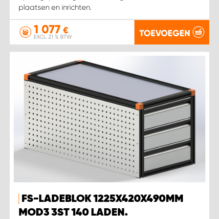
plaatsen en inrichten.
1 077
€
TOEVOEGEN
EXCL. 21 % BTW
FS-LADEBLOK 1225X420X490MM
MOD3 3ST 140 LADEN.