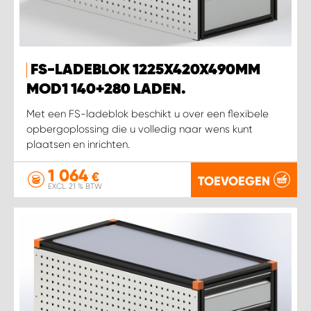
FS-LADEBLOK 1225X420X490MM
MOD1 140+280 LADEN.
Met een FS-ladeblok beschikt u over een flexibele
opbergoplossing die u volledig naar wens kunt
plaatsen en inrichten.
1 064
€
TOEVOEGEN
EXCL. 21 % BTW