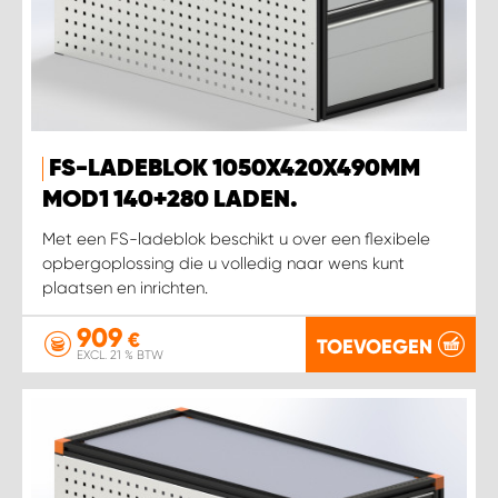
FS-LADEBLOK 1050X420X490MM
MOD1 140+280 LADEN.
Met een FS-ladeblok beschikt u over een flexibele
opbergoplossing die u volledig naar wens kunt
plaatsen en inrichten.
909
€
TOEVOEGEN
EXCL. 21 % BTW