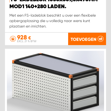
WORK SYSTEM HEERLEN
MOD1 140+280 LADEN.
WORK SYSTEM KOOTWIJKERBROEK
Met een FS-ladeblok beschikt u over een flexibele
opbergoplossing die u volledig naar wens kunt
plaatsen en inrichten.
WORK SYSTEM LOPIK AUTOSERVICE BENSCHOP
928
€
TOEVOEGEN
WORK SYSTEM LOPIK GARAGE STUIVENBERG
EXCL. 21 % BTW
WORK SYSTEM NIEUWEGEIN
WORK SYSTEM NIEUWERKERK AAN DEN IJSSEL
WORK SYSTEM OOSTERHOUT
WORK SYSTEM REEUWIJK
WORK SYSTEM RIDDERKERK