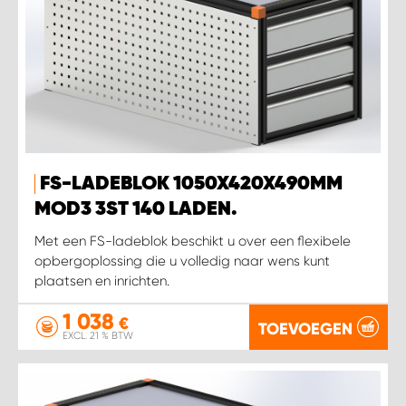
FS-LADEBLOK 1050X420X490MM
MOD3 3ST 140 LADEN.
Met een FS-ladeblok beschikt u over een flexibele
opbergoplossing die u volledig naar wens kunt
plaatsen en inrichten.
1 038
€
TOEVOEGEN
EXCL. 21 % BTW