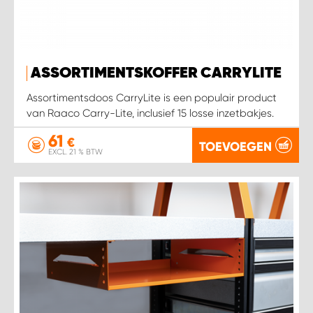
WORK SYSTEM SIMPELVELD
ASSORTIMENTSKOFFER CARRYLITE
WORK SYSTEM UITHOORN
Assortimentsdoos CarryLite is een populair product
WORK SYSTEM WILLEMSTAD
van Raaco Carry-Lite, inclusief 15 losse inzetbakjes.
61
€
TOEVOEGEN
WORK SYSTEM ZIERIKZEE
EXCL. 21 % BTW
WORK SYSTEM ZWARTEBROEK