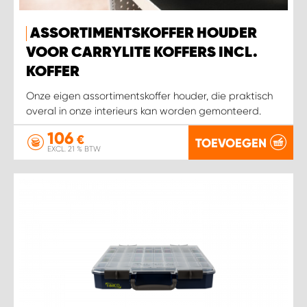
WORK SYSTEM HEERLEN
ASSORTIMENTSKOFFER HOUDER
WORK SYSTEM KOOTWIJKERBROEK
VOOR CARRYLITE KOFFERS INCL.
KOFFER
WORK SYSTEM LOPIK AUTOSERVICE BENSCHOP
Onze eigen assortimentskoffer houder, die praktisch
overal in onze interieurs kan worden gemonteerd.
WORK SYSTEM LOPIK GARAGE STUIVENBERG
106
€
TOEVOEGEN
EXCL. 21 % BTW
WORK SYSTEM NIEUWEGEIN
WORK SYSTEM NIEUWERKERK AAN DEN IJSSEL
WORK SYSTEM OOSTERHOUT
WORK SYSTEM REEUWIJK
WORK SYSTEM RIDDERKERK