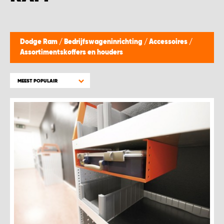
WORK SYSTEM BEST
WORK SYSTEM ELST
Dodge Ram
/
Bedrijfswageninrichting
/
Accessoires
/
Assortimentskoffers en houders
WORK SYSTEM EVERDINGEN
MEEST POPULAIR
WORK SYSTEM GORREDIJK
WORK SYSTEM GRONINGEN
WORK SYSTEM HARDERWIJK
WORK SYSTEM HARMELEN
WORK SYSTEM HARTWERD