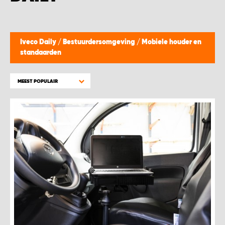
WORK SYSTEM BEST
WORK SYSTEM ELST
Iveco Daily
/
Bestuurdersomgeving
/
Mobiele houder en
standaarden
WORK SYSTEM EVERDINGEN
MEEST POPULAIR
WORK SYSTEM GORREDIJK
WORK SYSTEM GRONINGEN
WORK SYSTEM HARDERWIJK
WORK SYSTEM HARMELEN
WORK SYSTEM HARTWERD