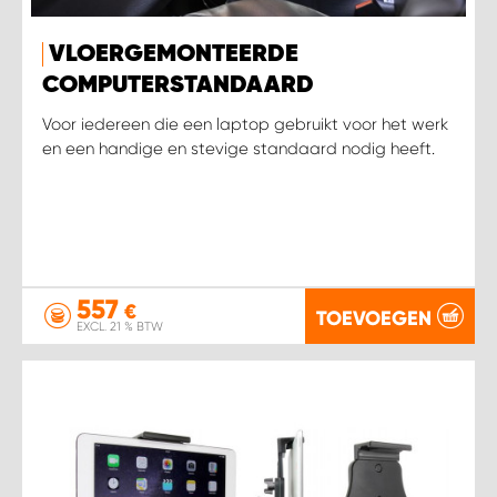
WORK SYSTEM HEERLEN
VLOERGEMONTEERDE
WORK SYSTEM KOOTWIJKERBROEK
COMPUTERSTANDAARD
Voor iedereen die een laptop gebruikt voor het werk
WORK SYSTEM LOPIK AUTOSERVICE BENSCHOP
en een handige en stevige standaard nodig heeft.
WORK SYSTEM LOPIK GARAGE STUIVENBERG
WORK SYSTEM NIEUWEGEIN
557
WORK SYSTEM NIEUWERKERK AAN DEN IJSSEL
€
TOEVOEGEN
EXCL. 21 % BTW
WORK SYSTEM OOSTERHOUT
WORK SYSTEM REEUWIJK
WORK SYSTEM RIDDERKERK