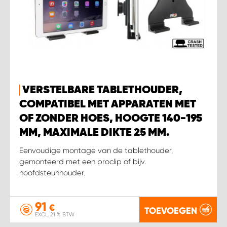
WORK SYSTEM SIMPELVELD
WORK SYSTEM UITHOORN
WORK SYSTEM WILLEMSTAD
VERSTELBARE TABLETHOUDER,
COMPATIBEL MET APPARATEN MET
WORK SYSTEM ZIERIKZEE
OF ZONDER HOES, HOOGTE 140-195
MM, MAXIMALE DIKTE 25 MM.
WORK SYSTEM ZWARTEBROEK
Eenvoudige montage van de tablethouder,
gemonteerd met een proclip of bijv.
hoofdsteunhouder.
91
€
TOEVOEGEN
EXCL. 21 % BTW