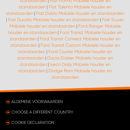
standaarden
|
Fiat Fiorino Mobiele houder en
standaarden
|
Fiat Talento Mobiele houder en
standaarden
|
Fiat Doblo Mobiele houder en standaarden
|
Fiat Ducato Mobiele houder en standaarden
|
Fiat Scudo
Mobiele houder en standaarden
|
Ford Ranger Mobiele
houder en standaarden
|
Ford Transit Mobiele houder en
standaarden
|
Ford Transit Connect Mobiele houder en
standaarden
|
Ford Transit Custom Mobiele houder en
standaarden
|
Ford Courier Mobiele houder en
standaarden
|
Dacia Dokker Mobiele houder en
standaarden
|
Iveco Daily Mobiele houder en
standaarden
|
Dodge Ram Mobiele houder en
standaarden
ALGEMENE VOORWAARDEN
CHOOSE A DIFFERENT COUNTRY
COOKIE DECLARATION