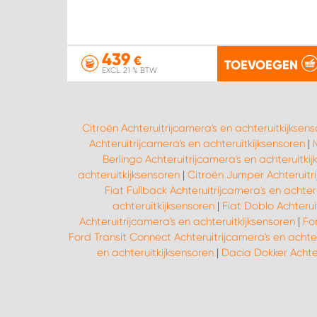
439
€
TOEVOEGEN
EXCL. 21 % BTW
Citroën Achteruitrijcamera's en achteruitkijksen
Achteruitrijcamera's en achteruitkijksensoren
|
Berlingo Achteruitrijcamera's en achteruitki
achteruitkijksensoren
|
Citroën Jumper Achteruitri
Fiat Fullback Achteruitrijcamera's en achter
achteruitkijksensoren
|
Fiat Doblo Achterui
Achteruitrijcamera's en achteruitkijksensoren
|
Fo
Ford Transit Connect Achteruitrijcamera's en achter
en achteruitkijksensoren
|
Dacia Dokker Achter