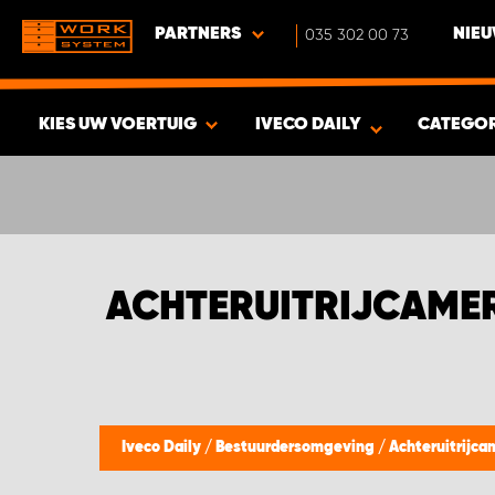
PARTNERS
035 302 00 73
NIEU
KIES UW VOERTUIG
IVECO DAILY
CATEGO
BEKIJK RESULTAAT -
379
PRODUCTEN
ACHTERUITRIJCAMER
Iveco Daily
/
Bestuurdersomgeving
/
Achteruitrijca