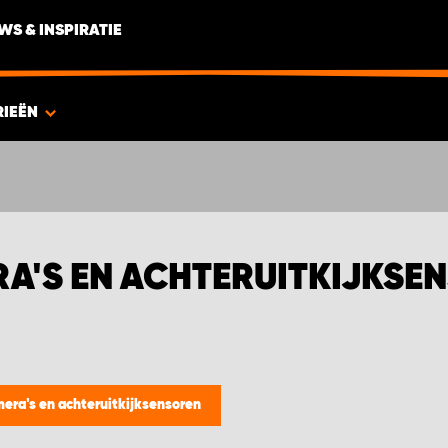
WS & INSPIRATIE
RIEËN
A'S EN ACHTERUITKIJKSEN
mera's en achteruitkijksensoren