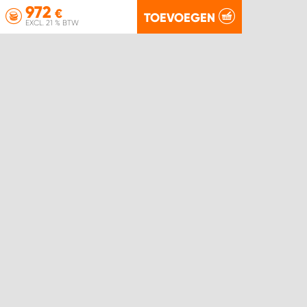
972
€
TOEVOEGEN
EXCL. 21 % BTW