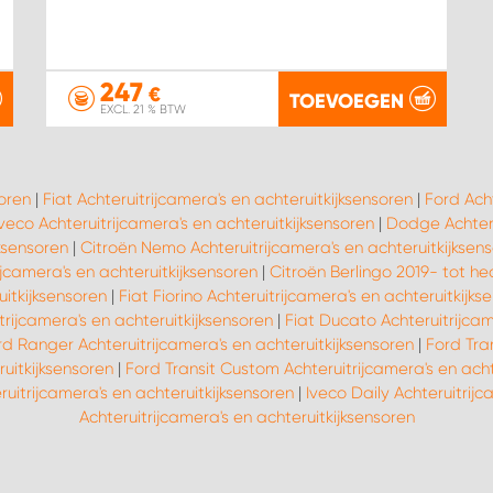
247
€
TOEVOEGEN
EXCL. 21 % BTW
soren
|
Fiat Achteruitrijcamera's en achteruitkijksensoren
|
Ford Acht
Iveco Achteruitrijcamera's en achteruitkijksensoren
|
Dodge Achteru
jksensoren
|
Citroën Nemo Achteruitrijcamera's en achteruitkijksen
jcamera's en achteruitkijksensoren
|
Citroën Berlingo 2019- tot he
uitkijksensoren
|
Fiat Fiorino Achteruitrijcamera's en achteruitkijks
trijcamera's en achteruitkijksensoren
|
Fiat Ducato Achteruitrijcam
rd Ranger Achteruitrijcamera's en achteruitkijksensoren
|
Ford Tran
uitkijksensoren
|
Ford Transit Custom Achteruitrijcamera's en acht
uitrijcamera's en achteruitkijksensoren
|
Iveco Daily Achteruitrijc
Achteruitrijcamera's en achteruitkijksensoren