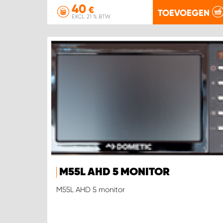
40
€
TOEVOEGEN
EXCL. 21 % BTW
M55L AHD 5 MONITOR
M55L AHD 5 monitor