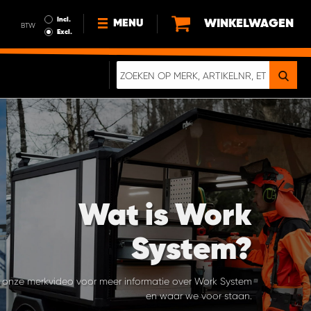
Incl.
WINKELWAGEN
MENU
BTW
Excl.
NIEUWS
OVER ONS
DUURZAAMHEID
ALGEMENE VOORWAARDEN
GEGEVENSBESCHERMING
EEN ECHTE CRASHTEST
Wat is Work
DIGITALE BROCHURE
System?
k onze merkvideo voor meer informatie over Work System
en waar we voor staan.