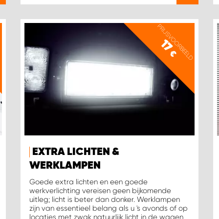
D
PRIJSVOORBEELD
17
€
EXTRA LICHTEN &
WERKLAMPEN
Goede extra lichten en een goede
werkverlichting vereisen geen bijkomende
uitleg; licht is beter dan donker. Werklampen
zijn van essentieel belang als u 's avonds of op
locaties met zwak natuurlijk licht in de wagen