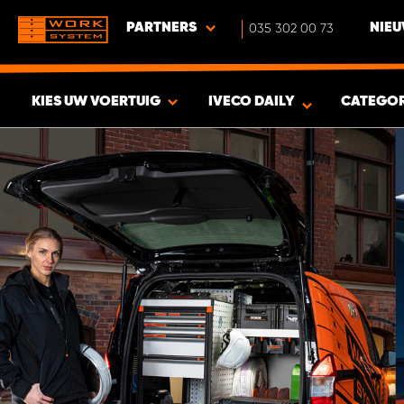
PARTNERS
035 302 00 73
NIEU
KIES UW VOERTUIG
IVECO DAILY
CATEGO
BEKIJK RESULTAAT -
379
PRODUCTEN