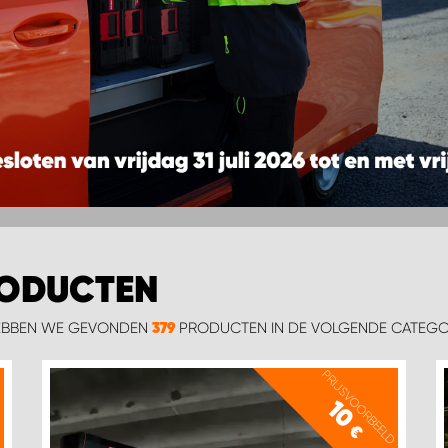
RODUCTEN
HEBBEN WE GEVONDEN
PRODUCTEN IN DE VOLGENDE CATEGO
379
D
PRIJSVOORBEELD
10
€