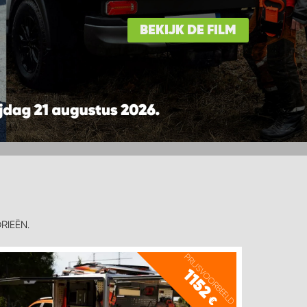
BEKIJK DE FILM
RIEËN.
PRIJSVOORBEELD
1152
€