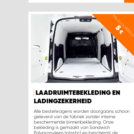
PRIJSVOORBEEL
5
€
LAADRUIMTEBEKLEDING EN
LADINGZEKERHEID
Alle bestelwagens worden doorgaans schoon
geleverd van de fabriek zonder interne
beschermende binnenbekleding. Onze
bekleding is gemaakt van Sandwich
Polypropyleen (plastic) en beschermt de