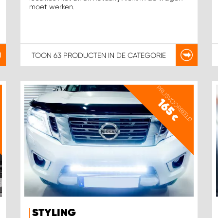
moet werken.
TOON
63 PRODUCTEN
IN DE CATEGORIE
D
PRIJSVOORBEELD
165
€
STYLING