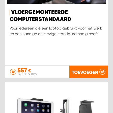
WORK SYSTEM HEERLEN
VLOERGEMONTEERDE
WORK SYSTEM KOOTWIJKERBROEK
COMPUTERSTANDAARD
Voor iedereen die een laptop gebruikt voor het werk
WORK SYSTEM LOPIK AUTOSERVICE BENSCHOP
en een handige en stevige standaard nodig heeft.
WORK SYSTEM LOPIK GARAGE STUIVENBERG
WORK SYSTEM NIEUWEGEIN
557
WORK SYSTEM NIEUWERKERK AAN DEN IJSSEL
€
TOEVOEGEN
EXCL. 21 % BTW
WORK SYSTEM OOSTERHOUT
WORK SYSTEM REEUWIJK
WORK SYSTEM RIDDERKERK