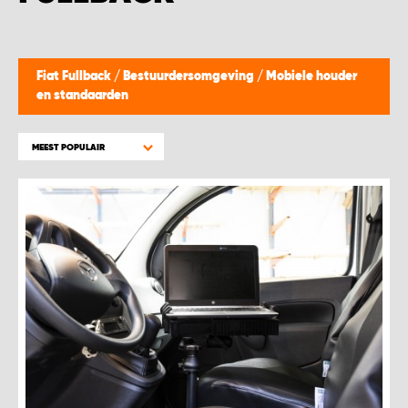
WORK SYSTEM BEST
WORK SYSTEM ELST
Fiat Fullback
/
Bestuurdersomgeving
/
Mobiele houder
en standaarden
WORK SYSTEM EVERDINGEN
MEEST POPULAIR
WORK SYSTEM GORREDIJK
WORK SYSTEM GRONINGEN
WORK SYSTEM HARDERWIJK
WORK SYSTEM HARMELEN
WORK SYSTEM HARTWERD