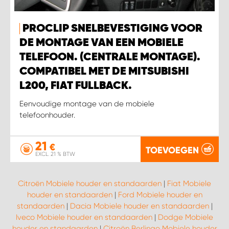
PROCLIP SNELBEVESTIGING VOOR
DE MONTAGE VAN EEN MOBIELE
TELEFOON. (CENTRALE MONTAGE).
COMPATIBEL MET DE MITSUBISHI
L200, FIAT FULLBACK.
Eenvoudige montage van de mobiele
telefoonhouder.
21
€
TOEVOEGEN
EXCL. 21 % BTW
Citroën Mobiele houder en standaarden
|
Fiat Mobiele
houder en standaarden
|
Ford Mobiele houder en
standaarden
|
Dacia Mobiele houder en standaarden
|
Iveco Mobiele houder en standaarden
|
Dodge Mobiele
houder en standaarden
|
Citroën Berlingo Mobiele houder