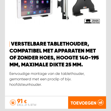
WORK SYSTEM SIMPELVELD
WORK SYSTEM UITHOORN
WORK SYSTEM WILLEMSTAD
VERSTELBARE TABLETHOUDER,
COMPATIBEL MET APPARATEN MET
WORK SYSTEM ZIERIKZEE
OF ZONDER HOES, HOOGTE 140-195
MM, MAXIMALE DIKTE 25 MM.
WORK SYSTEM ZWARTEBROEK
Eenvoudige montage van de tablethouder,
gemonteerd met een proclip of bijv.
hoofdsteunhouder.
91
€
TOEVOEGEN
EXCL. 21 % BTW