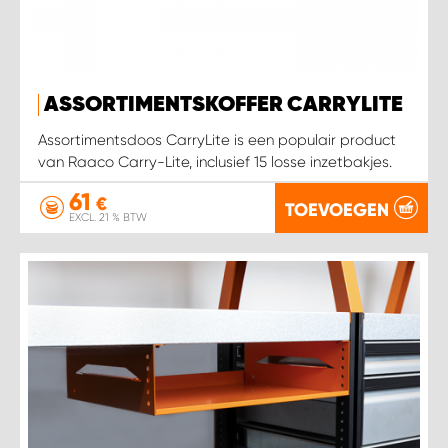
WORK SYSTEM SIMPELVELD
ASSORTIMENTSKOFFER CARRYLITE
WORK SYSTEM UITHOORN
Assortimentsdoos CarryLite is een populair product
WORK SYSTEM WILLEMSTAD
van Raaco Carry-Lite, inclusief 15 losse inzetbakjes.
61
€
TOEVOEGEN
WORK SYSTEM ZIERIKZEE
EXCL. 21 % BTW
WORK SYSTEM ZWARTEBROEK