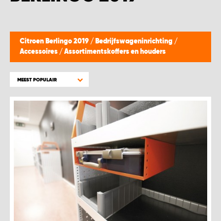
WORK SYSTEM BEST
WORK SYSTEM ELST
Citroen Berlingo 2019
/
Bedrijfswageninrichting
/
Accessoires
/
Assortimentskoffers en houders
WORK SYSTEM EVERDINGEN
MEEST POPULAIR
WORK SYSTEM GORREDIJK
WORK SYSTEM GRONINGEN
WORK SYSTEM HARDERWIJK
WORK SYSTEM HARMELEN
WORK SYSTEM HARTWERD