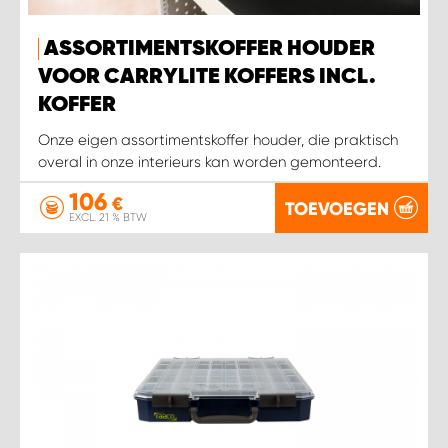
WORK SYSTEM HEERLEN
ASSORTIMENTSKOFFER HOUDER
WORK SYSTEM KOOTWIJKERBROEK
VOOR CARRYLITE KOFFERS INCL.
KOFFER
WORK SYSTEM LOPIK AUTOSERVICE BENSCHOP
Onze eigen assortimentskoffer houder, die praktisch
overal in onze interieurs kan worden gemonteerd.
WORK SYSTEM LOPIK GARAGE STUIVENBERG
106
€
TOEVOEGEN
EXCL. 21 % BTW
WORK SYSTEM NIEUWEGEIN
WORK SYSTEM NIEUWERKERK AAN DEN IJSSEL
WORK SYSTEM OOSTERHOUT
WORK SYSTEM REEUWIJK
WORK SYSTEM RIDDERKERK