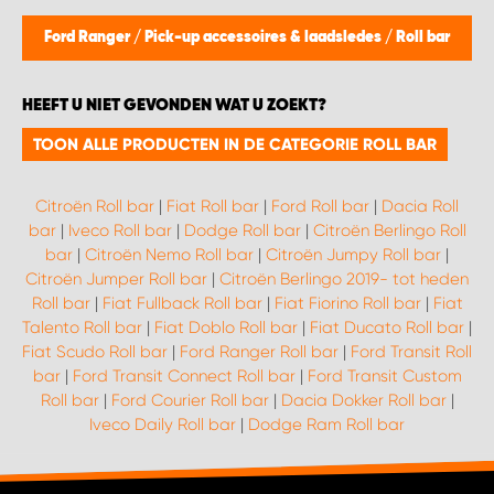
WORK SYSTEM BEST
Ford Ranger
/
Pick-up accessoires & laadsledes
/
Roll bar
WORK SYSTEM ELST
HEEFT U NIET GEVONDEN WAT U ZOEKT?
WORK SYSTEM EVERDINGEN
TOON ALLE PRODUCTEN IN DE CATEGORIE ROLL BAR
WORK SYSTEM GORREDIJK
Citroën Roll bar
|
Fiat Roll bar
|
Ford Roll bar
|
Dacia Roll
bar
|
Iveco Roll bar
|
Dodge Roll bar
|
Citroën Berlingo Roll
WORK SYSTEM GRONINGEN
bar
|
Citroën Nemo Roll bar
|
Citroën Jumpy Roll bar
|
Citroën Jumper Roll bar
|
Citroën Berlingo 2019- tot heden
Roll bar
|
Fiat Fullback Roll bar
|
Fiat Fiorino Roll bar
|
Fiat
WORK SYSTEM HARDERWIJK
Talento Roll bar
|
Fiat Doblo Roll bar
|
Fiat Ducato Roll bar
|
Fiat Scudo Roll bar
|
Ford Ranger Roll bar
|
Ford Transit Roll
WORK SYSTEM HARMELEN
bar
|
Ford Transit Connect Roll bar
|
Ford Transit Custom
Roll bar
|
Ford Courier Roll bar
|
Dacia Dokker Roll bar
|
Iveco Daily Roll bar
|
Dodge Ram Roll bar
WORK SYSTEM HARTWERD