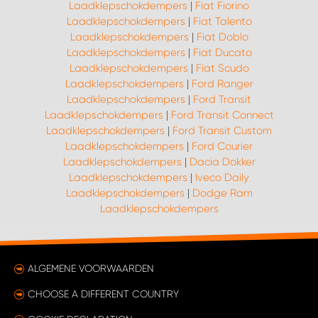
Laadklepschokdempers
|
Fiat Fiorino
Laadklepschokdempers
|
Fiat Talento
Laadklepschokdempers
|
Fiat Doblo
Laadklepschokdempers
|
Fiat Ducato
Laadklepschokdempers
|
Fiat Scudo
Laadklepschokdempers
|
Ford Ranger
Laadklepschokdempers
|
Ford Transit
Laadklepschokdempers
|
Ford Transit Connect
Laadklepschokdempers
|
Ford Transit Custom
Laadklepschokdempers
|
Ford Courier
Laadklepschokdempers
|
Dacia Dokker
Laadklepschokdempers
|
Iveco Daily
Laadklepschokdempers
|
Dodge Ram
Laadklepschokdempers
ALGEMENE VOORWAARDEN
CHOOSE A DIFFERENT COUNTRY