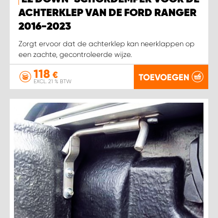
WORK SYSTEM HEERLEN
ACHTERKLEP VAN DE FORD RANGER
2016-2023
WORK SYSTEM KOOTWIJKERBROEK
Zorgt ervoor dat de achterklep kan neerklappen op
een zachte, gecontroleerde wijze.
WORK SYSTEM LOPIK AUTOSERVICE BENSCHOP
118
€
TOEVOEGEN
WORK SYSTEM LOPIK GARAGE STUIVENBERG
EXCL. 21 % BTW
WORK SYSTEM NIEUWEGEIN
WORK SYSTEM NIEUWERKERK AAN DEN IJSSEL
WORK SYSTEM OOSTERHOUT
WORK SYSTEM REEUWIJK
WORK SYSTEM RIDDERKERK