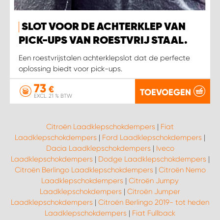
WORK SYSTEM SIMPELVELD
SLOT VOOR DE ACHTERKLEP VAN
PICK-UPS VAN ROESTVRIJ STAAL.
WORK SYSTEM UITHOORN
Een roestvrijstalen achterklepslot dat de perfecte
oplossing biedt voor pick-ups.
WORK SYSTEM WILLEMSTAD
73
€
TOEVOEGEN
EXCL. 21 % BTW
WORK SYSTEM ZIERIKZEE
Citroën Laadklepschokdempers
|
Fiat
WORK SYSTEM ZWARTEBROEK
Laadklepschokdempers
|
Ford Laadklepschokdempers
|
Dacia Laadklepschokdempers
|
Iveco
Laadklepschokdempers
|
Dodge Laadklepschokdempers
|
Citroën Berlingo Laadklepschokdempers
|
Citroën Nemo
Laadklepschokdempers
|
Citroën Jumpy
Laadklepschokdempers
|
Citroën Jumper
Laadklepschokdempers
|
Citroën Berlingo 2019- tot heden
Laadklepschokdempers
|
Fiat Fullback