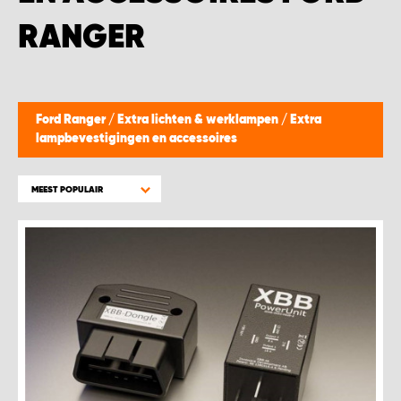
WORK SYSTEM BEST
RANGER
WORK SYSTEM ELST
WORK SYSTEM EVERDINGEN
Ford Ranger
/
Extra lichten & werklampen
/
Extra
lampbevestigingen en accessoires
WORK SYSTEM GORREDIJK
MEEST POPULAIR
WORK SYSTEM GRONINGEN
WORK SYSTEM HARDERWIJK
WORK SYSTEM HARMELEN
WORK SYSTEM HARTWERD