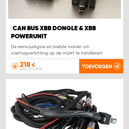
WORK SYSTEM HEERLEN
WORK SYSTEM KOOTWIJKERBROEK
CAN BUS XBB DONGLE & XBB
WORK SYSTEM LOPIK AUTOSERVICE BENSCHOP
POWERUNIT
De eenvoudigste en snelste manier om
WORK SYSTEM LOPIK GARAGE STUIVENBERG
voertuigverlichting op de markt te installeren!
218
WORK SYSTEM NIEUWEGEIN
€
TOEVOEGEN
EXCL. 21 % BTW
WORK SYSTEM NIEUWERKERK AAN DEN IJSSEL
WORK SYSTEM OOSTERHOUT
WORK SYSTEM REEUWIJK
WORK SYSTEM RIDDERKERK