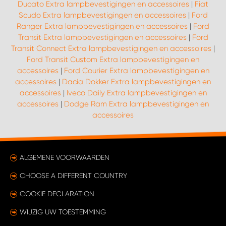
Ducato Extra lampbevestigingen en accessoires
|
Fiat
Scudo Extra lampbevestigingen en accessoires
|
Ford
Ranger Extra lampbevestigingen en accessoires
|
Ford
Transit Extra lampbevestigingen en accessoires
|
Ford
Transit Connect Extra lampbevestigingen en accessoires
|
Ford Transit Custom Extra lampbevestigingen en
accessoires
|
Ford Courier Extra lampbevestigingen en
accessoires
|
Dacia Dokker Extra lampbevestigingen en
accessoires
|
Iveco Daily Extra lampbevestigingen en
accessoires
|
Dodge Ram Extra lampbevestigingen en
accessoires
ALGEMENE VOORWAARDEN
CHOOSE A DIFFERENT COUNTRY
COOKIE DECLARATION
WIJZIG UW TOESTEMMING