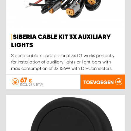
WORK SYSTEM SIMPELVELD
WORK SYSTEM UITHOORN
SIBERIA CABLE KIT 3X AUXILIARY
LIGHTS
WORK SYSTEM WILLEMSTAD
Siberia cable kit professional 3x DT works perfectly
for installation of auxiliary lights or light bars with
WORK SYSTEM ZIERIKZEE
max consumption of 3x 156W with DT-Connectors.
67
WORK SYSTEM ZWARTEBROEK
€
TOEVOEGEN
EXCL. 21 % BTW