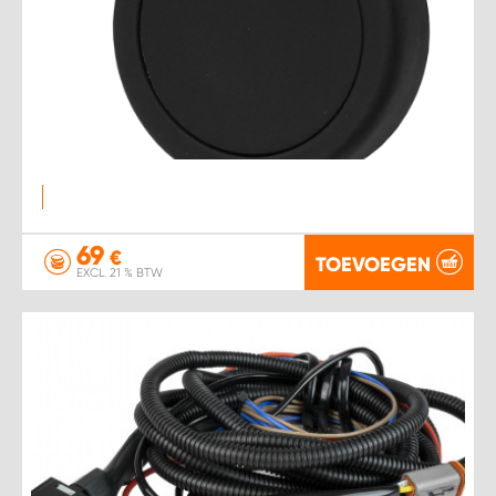
69
€
TOEVOEGEN
EXCL. 21 % BTW