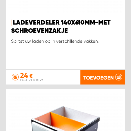
WORK SYSTEM SIMPELVELD
LADEVERDELER 140X610MM-MET
SCHROEVENZAKJE
WORK SYSTEM UITHOORN
Splitst uw laden op in verschillende vakken.
WORK SYSTEM WILLEMSTAD
WORK SYSTEM ZIERIKZEE
24
€
TOEVOEGEN
WORK SYSTEM ZWARTEBROEK
EXCL. 21 % BTW