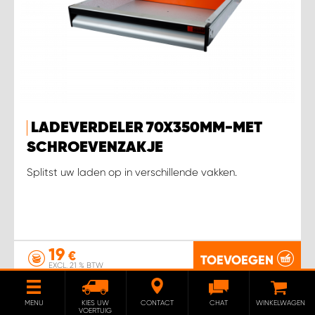
LADEVERDELER 70X350MM-MET
SCHROEVENZAKJE
Splitst uw laden op in verschillende vakken.
19
€
TOEVOEGEN
EXCL. 21 % BTW
MENU
KIES UW
CONTACT
CHAT
WINKELWAGEN
VOERTUIG