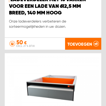
WORK SYSTEM HEERLEN
VOOR EEN LADE VAN 612,5 MM
BREED, 140 MM HOOG
WORK SYSTEM KOOTWIJKERBROEK
Onze ladeverdelers verbeteren de
sorteermogelijkheden in uw dozen.
WORK SYSTEM LOPIK AUTOSERVICE BENSCHOP
WORK SYSTEM LOPIK GARAGE STUIVENBERG
50
€
TOEVOEGEN
EXCL. 21 % BTW
WORK SYSTEM NIEUWEGEIN
WORK SYSTEM NIEUWERKERK AAN DEN IJSSEL
WORK SYSTEM OOSTERHOUT
WORK SYSTEM REEUWIJK
WORK SYSTEM RIDDERKERK