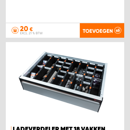
20
€
TOEVOEGEN
EXCL. 21 % BTW
LADEVERDELER MET 18 VAKKEN