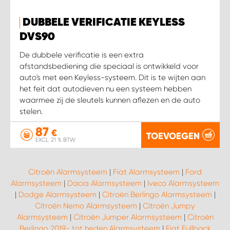
DUBBELE VERIFICATIE KEYLESS
DVS90
De dubbele verificatie is een extra
afstandsbediening die speciaal is ontwikkeld voor
auto's met een Keyless-systeem. Dit is te wijten aan
het feit dat autodieven nu een systeem hebben
waarmee zij de sleutels kunnen aflezen en de auto
stelen.
87
€
TOEVOEGEN
EXCL. 21 % BTW
Citroën Alarmsysteem
|
Fiat Alarmsysteem
|
Ford
Alarmsysteem
|
Dacia Alarmsysteem
|
Iveco Alarmsysteem
|
Dodge Alarmsysteem
|
Citroën Berlingo Alarmsysteem
|
Citroën Nemo Alarmsysteem
|
Citroën Jumpy
Alarmsysteem
|
Citroën Jumper Alarmsysteem
|
Citroën
Berlingo 2019- tot heden Alarmsysteem
|
Fiat Fullback