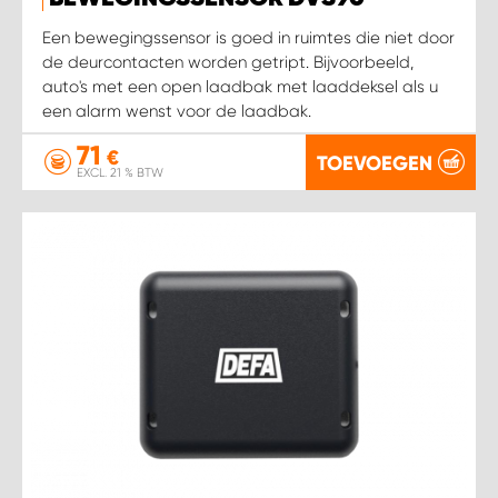
WORK SYSTEM HEERLEN
Een bewegingssensor is goed in ruimtes die niet door
de deurcontacten worden getript. Bijvoorbeeld,
WORK SYSTEM KOOTWIJKERBROEK
auto's met een open laadbak met laaddeksel als u
een alarm wenst voor de laadbak.
WORK SYSTEM LOPIK AUTOSERVICE BENSCHOP
71
€
TOEVOEGEN
EXCL. 21 % BTW
WORK SYSTEM LOPIK GARAGE STUIVENBERG
WORK SYSTEM NIEUWEGEIN
WORK SYSTEM NIEUWERKERK AAN DEN IJSSEL
WORK SYSTEM OOSTERHOUT
WORK SYSTEM REEUWIJK
WORK SYSTEM RIDDERKERK