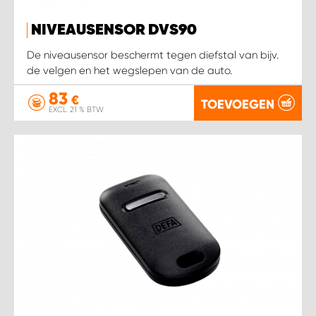
NIVEAUSENSOR DVS90
WORK SYSTEM SIMPELVELD
De niveausensor beschermt tegen diefstal van bijv.
de velgen en het wegslepen van de auto.
WORK SYSTEM UITHOORN
83
€
TOEVOEGEN
EXCL. 21 % BTW
WORK SYSTEM WILLEMSTAD
WORK SYSTEM ZIERIKZEE
WORK SYSTEM ZWARTEBROEK