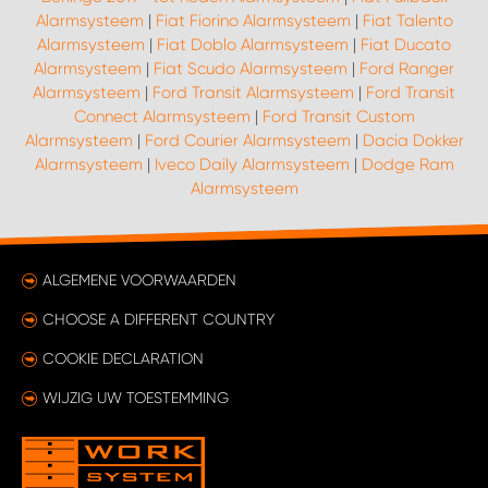
Alarmsysteem
|
Fiat Fiorino Alarmsysteem
|
Fiat Talento
Alarmsysteem
|
Fiat Doblo Alarmsysteem
|
Fiat Ducato
Alarmsysteem
|
Fiat Scudo Alarmsysteem
|
Ford Ranger
Alarmsysteem
|
Ford Transit Alarmsysteem
|
Ford Transit
Connect Alarmsysteem
|
Ford Transit Custom
Alarmsysteem
|
Ford Courier Alarmsysteem
|
Dacia Dokker
Alarmsysteem
|
Iveco Daily Alarmsysteem
|
Dodge Ram
Alarmsysteem
ALGEMENE VOORWAARDEN
CHOOSE A DIFFERENT COUNTRY
COOKIE DECLARATION
WIJZIG UW TOESTEMMING