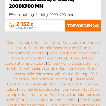
WORK SYSTEM HEERLEN
2000X900 MM
WORK SYSTEM KOOTWIJKERBROEK
FEAL Laadbrug, 2-delig, 2000x900 mm
2 152
€
TOEVOEGEN
WORK SYSTEM LOPIK AUTOSERVICE BENSCHOP
EXCL. 21 % BTW
WORK SYSTEM LOPIK GARAGE STUIVENBERG
Citroën Laadplatforms en takels
|
Fiat Laadplatforms en
takels
|
Ford Laadplatforms en takels
|
Dacia
WORK SYSTEM NIEUWEGEIN
Laadplatforms en takels
|
Iveco Laadplatforms en takels
|
Dodge Laadplatforms en takels
|
Citroën Berlingo
Laadplatforms en takels
|
Citroën Nemo Laadplatforms en
WORK SYSTEM NIEUWERKERK AAN DEN IJSSEL
takels
|
Citroën Jumpy Laadplatforms en takels
|
Citroën
Jumper Laadplatforms en takels
|
Citroën Berlingo 2019-
WORK SYSTEM OOSTERHOUT
tot heden Laadplatforms en takels
|
Fiat Fullback
Laadplatforms en takels
|
Fiat Fiorino Laadplatforms en
takels
|
Fiat Talento Laadplatforms en takels
|
Fiat Doblo
WORK SYSTEM REEUWIJK
Laadplatforms en takels
|
Fiat Ducato Laadplatforms en
takels
|
Fiat Scudo Laadplatforms en takels
|
Ford Ranger
WORK SYSTEM RIDDERKERK
Laadplatforms en takels
|
Ford Transit Laadplatforms en