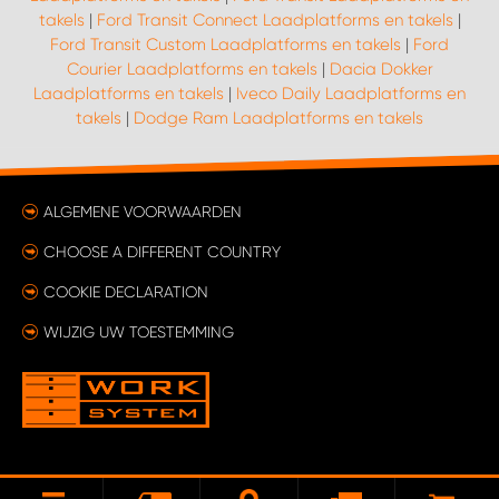
takels
|
Ford Transit Connect Laadplatforms en takels
|
Ford Transit Custom Laadplatforms en takels
|
Ford
WORK SYSTEM SIMPELVELD
Courier Laadplatforms en takels
|
Dacia Dokker
Laadplatforms en takels
|
Iveco Daily Laadplatforms en
WORK SYSTEM UITHOORN
takels
|
Dodge Ram Laadplatforms en takels
WORK SYSTEM WILLEMSTAD
ALGEMENE VOORWAARDEN
WORK SYSTEM ZIERIKZEE
CHOOSE A DIFFERENT COUNTRY
COOKIE DECLARATION
WORK SYSTEM ZWARTEBROEK
WIJZIG UW TOESTEMMING