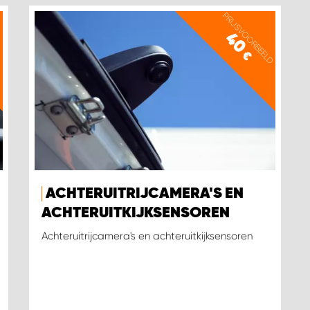
D
PRIJSVOORBEELD
40
€
ACHTERUITRIJCAMERA'S EN
ACHTERUITKIJKSENSOREN
Achteruitrijcamera's en achteruitkijksensoren