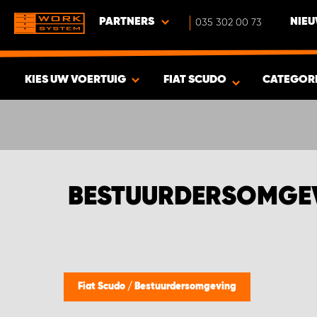
PARTNERS
035 302 00 73
NIEU
KIES UW VOERTUIG
FIAT SCUDO
CATEGOR
BEKIJK RESULTAAT -
417
PRODUCTEN
BESTUURDERSOMGEV
Fiat Scudo
/
Bestuurdersomgeving