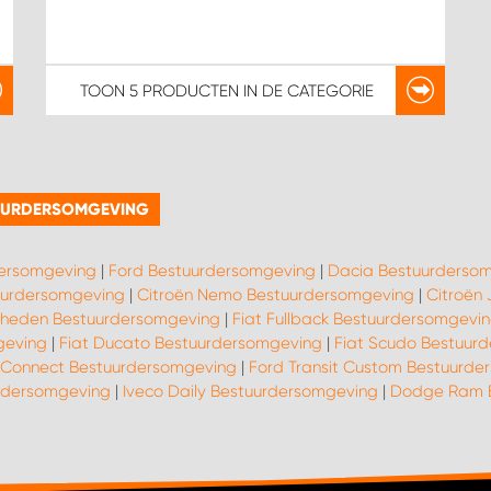
TOON
5 PRODUCTEN
IN DE CATEGORIE
TUURDERSOMGEVING
dersomgeving
|
Ford Bestuurdersomgeving
|
Dacia Bestuurderso
tuurdersomgeving
|
Citroën Nemo Bestuurdersomgeving
|
Citroën
ot heden Bestuurdersomgeving
|
Fiat Fullback Bestuurdersomgevi
geving
|
Fiat Ducato Bestuurdersomgeving
|
Fiat Scudo Bestuur
t Connect Bestuurdersomgeving
|
Ford Transit Custom Bestuurde
rdersomgeving
|
Iveco Daily Bestuurdersomgeving
|
Dodge Ram B