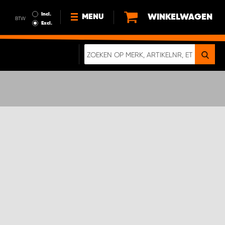
Incl.
WINKELWAGEN
MENU
BTW
Excl.
NIEUWS
OVER ONS
DUURZAAMHEID
ALGEMENE VOORWAARDEN
GEGEVENSBESCHERMING
EEN ECHTE CRASHTEST
DIGITALE BROCHURE