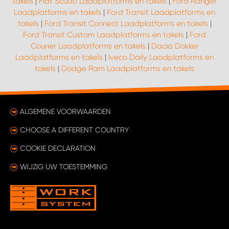
takels
|
Fiat Scudo Laadplatforms en takels
|
Ford Ranger
Laadplatforms en takels
|
Ford Transit Laadplatforms en
takels
|
Ford Transit Connect Laadplatforms en takels
|
Ford Transit Custom Laadplatforms en takels
|
Ford
Courier Laadplatforms en takels
|
Dacia Dokker
Laadplatforms en takels
|
Iveco Daily Laadplatforms en
takels
|
Dodge Ram Laadplatforms en takels
ALGEMENE VOORWAARDEN
CHOOSE A DIFFERENT COUNTRY
COOKIE DECLARATION
WIJZIG UW TOESTEMMING