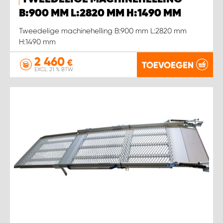
WORK SYSTEM HEERLEN
B:900 MM L:2820 MM H:1490 MM
WORK SYSTEM KOOTWIJKERBROEK
Tweedelige machinehelling B:900 mm L:2820 mm
H:1490 mm
WORK SYSTEM LOPIK AUTOSERVICE BENSCHOP
2 460
€
TOEVOEGEN
EXCL. 21 % BTW
WORK SYSTEM LOPIK GARAGE STUIVENBERG
WORK SYSTEM NIEUWEGEIN
WORK SYSTEM NIEUWERKERK AAN DEN IJSSEL
WORK SYSTEM OOSTERHOUT
WORK SYSTEM REEUWIJK
WORK SYSTEM RIDDERKERK