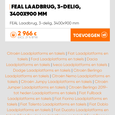
FEAL LAADBRUG, 3-DELIG,
WORK SYSTEM SIMPELVELD
3400X900 MM
FEAL Laadbrug, 3-delig, 3400x900 mm
WORK SYSTEM UITHOORN
2 966
€
TOEVOEGEN
EXCL. 21 % BTW
WORK SYSTEM WILLEMSTAD
Citroën Laadplatforms en takels
|
Fiat Laadplatforms en
WORK SYSTEM ZIERIKZEE
takels
|
Ford Laadplatforms en takels
|
Dacia
Laadplatforms en takels
|
Iveco Laadplatforms en takels
|
WORK SYSTEM ZWARTEBROEK
Dodge Laadplatforms en takels
|
Citroën Berlingo
Laadplatforms en takels
|
Citroën Nemo Laadplatforms en
takels
|
Citroën Jumpy Laadplatforms en takels
|
Citroën
Jumper Laadplatforms en takels
|
Citroën Berlingo 2019-
tot heden Laadplatforms en takels
|
Fiat Fullback
Laadplatforms en takels
|
Fiat Fiorino Laadplatforms en
takels
|
Fiat Talento Laadplatforms en takels
|
Fiat Doblo
Laadplatforms en takels
|
Fiat Ducato Laadplatforms en