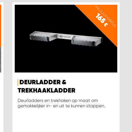
D
PRIJSVOORBEELD
165
€
DEURLADDER &
TREKHAAKLADDER
Deurladders en trekhaken op maat om
gemakkelijker in- en uit te kunnen stappen.