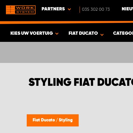
PARTNERS
035 302 00 73
NIEU
KIES UW VOERTUIG
FIAT DUCATO
CATEGO
BEKIJK RESULTAAT -
400
PRODUCTEN
STYLING FIAT DUCA
Fiat Ducato
/
Styling