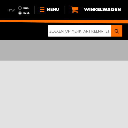
Incl.
WINKELWAGEN
MENU
BTW
Excl.
NIEUWS
OVER ONS
DUURZAAMHEID
ALGEMENE VOORWAARDEN
GEGEVENSBESCHERMING
EEN ECHTE CRASHTEST
DIGITALE BROCHURE