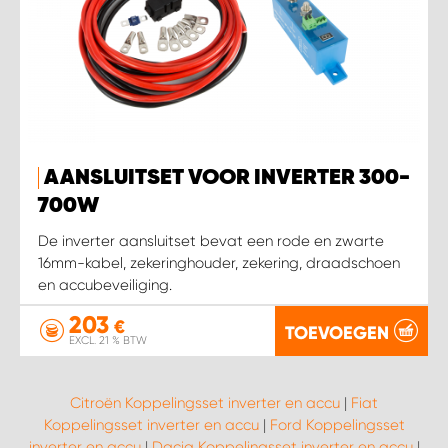
AANSLUITSET VOOR INVERTER 300-
700W
De inverter aansluitset bevat een rode en zwarte
16mm-kabel, zekeringhouder, zekering, draadschoen
en accubeveiliging.
203
€
TOEVOEGEN
EXCL. 21 % BTW
Citroën Koppelingsset inverter en accu
|
Fiat
Koppelingsset inverter en accu
|
Ford Koppelingsset
inverter en accu
|
Dacia Koppelingsset inverter en accu
|