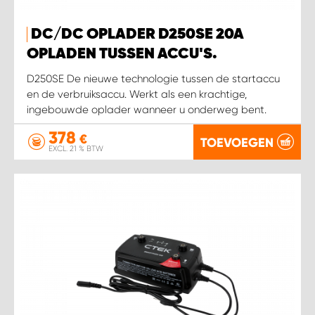
WORK SYSTEM HEERLEN
DC/DC OPLADER D250SE 20A
WORK SYSTEM KOOTWIJKERBROEK
OPLADEN TUSSEN ACCU'S.
D250SE De nieuwe technologie tussen de startaccu
WORK SYSTEM LOPIK AUTOSERVICE BENSCHOP
en de verbruiksaccu. Werkt als een krachtige,
ingebouwde oplader wanneer u onderweg bent.
WORK SYSTEM LOPIK GARAGE STUIVENBERG
378
€
TOEVOEGEN
EXCL. 21 % BTW
WORK SYSTEM NIEUWEGEIN
WORK SYSTEM NIEUWERKERK AAN DEN IJSSEL
WORK SYSTEM OOSTERHOUT
WORK SYSTEM REEUWIJK
WORK SYSTEM RIDDERKERK