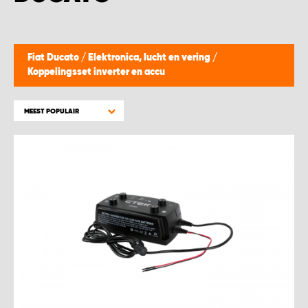
WORK SYSTEM BEST
WORK SYSTEM ELST
Fiat Ducato
/
Elektronica, lucht en vering
/
Koppelingsset inverter en accu
WORK SYSTEM EVERDINGEN
MEEST POPULAIR
WORK SYSTEM GORREDIJK
WORK SYSTEM GRONINGEN
WORK SYSTEM HARDERWIJK
WORK SYSTEM HARMELEN
WORK SYSTEM HARTWERD