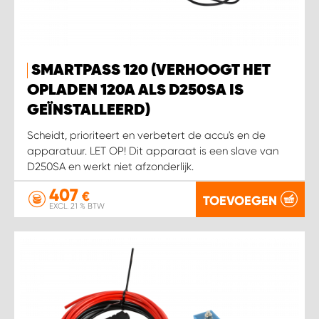
WORK SYSTEM SIMPELVELD
SMARTPASS 120 (VERHOOGT HET
WORK SYSTEM UITHOORN
OPLADEN 120A ALS D250SA IS
GEÏNSTALLEERD)
WORK SYSTEM WILLEMSTAD
Scheidt, prioriteert en verbetert de accu's en de
apparatuur. LET OP! Dit apparaat is een slave van
WORK SYSTEM ZIERIKZEE
D250SA en werkt niet afzonderlijk.
407
WORK SYSTEM ZWARTEBROEK
€
TOEVOEGEN
EXCL. 21 % BTW