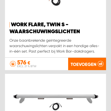
WORK SYSTEM SIMPELVELD
WORK FLARE, TWIN S -
WORK SYSTEM UITHOORN
WAARSCHUWINGSLICHTEN
WORK SYSTEM WILLEMSTAD
Onze baanbrekende geïntegreerde
waarschuwingslichten verpakt in een handige alles-
in-één set. Past perfect bij Work Bar-dakdragers.
WORK SYSTEM ZIERIKZEE
576
€
TOEVOEGEN
WORK SYSTEM ZWARTEBROEK
EXCL. 21 % BTW