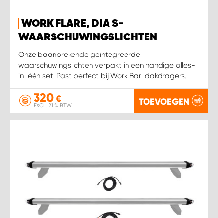
WORK SYSTEM HEERLEN
WORK FLARE, DIA S-
WORK SYSTEM KOOTWIJKERBROEK
WAARSCHUWINGSLICHTEN
Onze baanbrekende geïntegreerde
WORK SYSTEM LOPIK AUTOSERVICE BENSCHOP
waarschuwingslichten verpakt in een handige alles-
in-één set. Past perfect bij Work Bar-dakdragers.
WORK SYSTEM LOPIK GARAGE STUIVENBERG
320
€
TOEVOEGEN
EXCL. 21 % BTW
WORK SYSTEM NIEUWEGEIN
WORK SYSTEM NIEUWERKERK AAN DEN IJSSEL
WORK SYSTEM OOSTERHOUT
WORK SYSTEM REEUWIJK
WORK SYSTEM RIDDERKERK