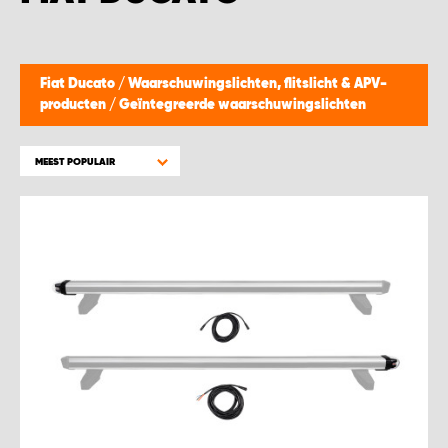
WORK SYSTEM BEST
WORK SYSTEM ELST
Fiat Ducato
/
Waarschuwingslichten, flitslicht & APV-
producten
/
Geïntegreerde waarschuwingslichten
WORK SYSTEM EVERDINGEN
MEEST POPULAIR
WORK SYSTEM GORREDIJK
WORK SYSTEM GRONINGEN
WORK SYSTEM HARDERWIJK
WORK SYSTEM HARMELEN
WORK SYSTEM HARTWERD