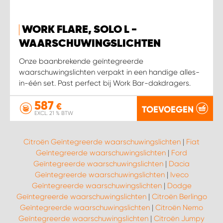
WORK FLARE, SOLO L -
WAARSCHUWINGSLICHTEN
Onze baanbrekende geïntegreerde
waarschuwingslichten verpakt in een handige alles-
in-één set. Past perfect bij Work Bar-dakdragers.
587
€
TOEVOEGEN
EXCL. 21 % BTW
Citroën Geïntegreerde waarschuwingslichten
|
Fiat
Geïntegreerde waarschuwingslichten
|
Ford
Geïntegreerde waarschuwingslichten
|
Dacia
Geïntegreerde waarschuwingslichten
|
Iveco
Geïntegreerde waarschuwingslichten
|
Dodge
Geïntegreerde waarschuwingslichten
|
Citroën Berlingo
Geïntegreerde waarschuwingslichten
|
Citroën Nemo
Geïntegreerde waarschuwingslichten
|
Citroën Jumpy