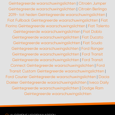
Geïntegreerde waarschuwingslichten
|
Citroën Jumper
Geïntegreerde waarschuwingslichten
|
Citroën Berlingo
2019- tot heden Geïntegreerde waarschuwingslichten
|
Fiat Fullback Geïntegreerde waarschuwingslichten
|
Fiat
Fiorino Geïntegreerde waarschuwingslichten
|
Fiat Talento
Geïntegreerde waarschuwingslichten
|
Fiat Doblo
Geïntegreerde waarschuwingslichten
|
Fiat Ducato
Geïntegreerde waarschuwingslichten
|
Fiat Scudo
Geïntegreerde waarschuwingslichten
|
Ford Ranger
Geïntegreerde waarschuwingslichten
|
Ford Transit
Geïntegreerde waarschuwingslichten
|
Ford Transit
Connect Geïntegreerde waarschuwingslichten
|
Ford
Transit Custom Geïntegreerde waarschuwingslichten
|
Ford Courier Geïntegreerde waarschuwingslichten
|
Dacia
Dokker Geïntegreerde waarschuwingslichten
|
Iveco Daily
Geïntegreerde waarschuwingslichten
|
Dodge Ram
Geïntegreerde waarschuwingslichten