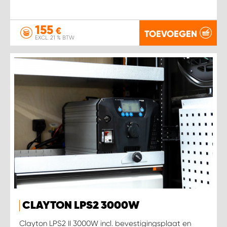
155
€
TOEVOEGEN
EXCL. 21 % BTW
CLAYTON LPS2 3000W
Clayton LPS2 II 3000W incl. bevestigingsplaat en