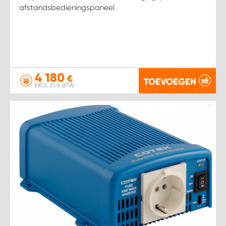
afstandsbedieningspaneel
4 180
€
TOEVOEGEN
EXCL. 21 % BTW