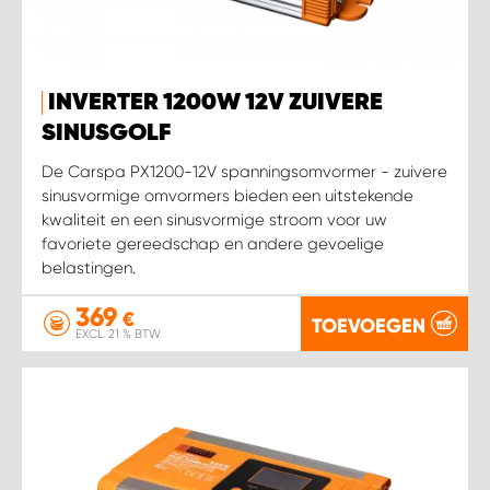
WORK SYSTEM SIMPELVELD
INVERTER 1200W 12V ZUIVERE
WORK SYSTEM UITHOORN
SINUSGOLF
De Carspa PX1200-12V spanningsomvormer - zuivere
WORK SYSTEM WILLEMSTAD
sinusvormige omvormers bieden een uitstekende
kwaliteit en een sinusvormige stroom voor uw
WORK SYSTEM ZIERIKZEE
favoriete gereedschap en andere gevoelige
belastingen.
WORK SYSTEM ZWARTEBROEK
369
€
TOEVOEGEN
EXCL. 21 % BTW