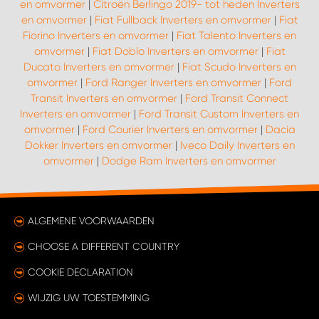
en omvormer
|
Citroën Berlingo 2019- tot heden Inverters
en omvormer
|
Fiat Fullback Inverters en omvormer
|
Fiat
Fiorino Inverters en omvormer
|
Fiat Talento Inverters en
omvormer
|
Fiat Doblo Inverters en omvormer
|
Fiat
Ducato Inverters en omvormer
|
Fiat Scudo Inverters en
omvormer
|
Ford Ranger Inverters en omvormer
|
Ford
Transit Inverters en omvormer
|
Ford Transit Connect
Inverters en omvormer
|
Ford Transit Custom Inverters en
omvormer
|
Ford Courier Inverters en omvormer
|
Dacia
Dokker Inverters en omvormer
|
Iveco Daily Inverters en
omvormer
|
Dodge Ram Inverters en omvormer
ALGEMENE VOORWAARDEN
CHOOSE A DIFFERENT COUNTRY
COOKIE DECLARATION
WIJZIG UW TOESTEMMING