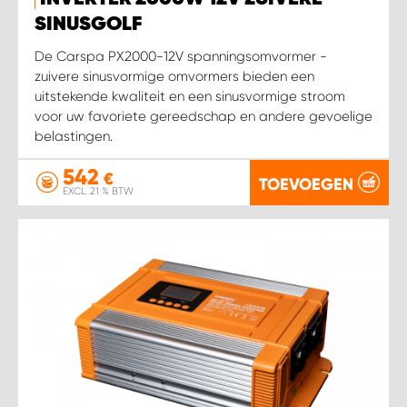
WORK SYSTEM HEERLEN
SINUSGOLF
WORK SYSTEM KOOTWIJKERBROEK
De Carspa PX2000-12V spanningsomvormer -
zuivere sinusvormige omvormers bieden een
uitstekende kwaliteit en een sinusvormige stroom
WORK SYSTEM LOPIK AUTOSERVICE BENSCHOP
voor uw favoriete gereedschap en andere gevoelige
belastingen.
WORK SYSTEM LOPIK GARAGE STUIVENBERG
542
€
TOEVOEGEN
EXCL. 21 % BTW
WORK SYSTEM NIEUWEGEIN
WORK SYSTEM NIEUWERKERK AAN DEN IJSSEL
WORK SYSTEM OOSTERHOUT
WORK SYSTEM REEUWIJK
WORK SYSTEM RIDDERKERK