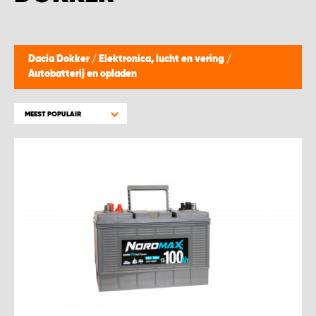
WORK SYSTEM BEST
WORK SYSTEM ELST
Dacia Dokker
/
Elektronica, lucht en vering
/
Autobatterij en opladen
WORK SYSTEM EVERDINGEN
MEEST POPULAIR
WORK SYSTEM GORREDIJK
WORK SYSTEM GRONINGEN
WORK SYSTEM HARDERWIJK
WORK SYSTEM HARMELEN
WORK SYSTEM HARTWERD