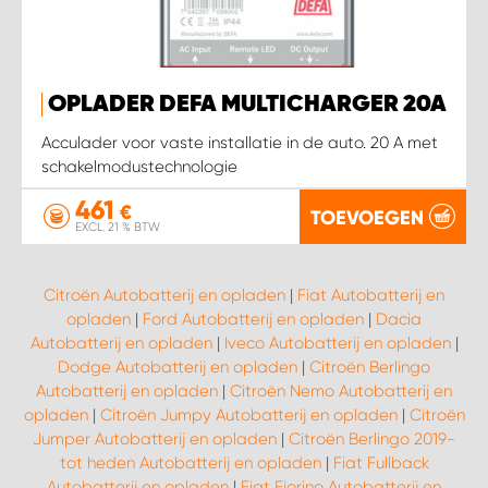
OPLADER DEFA MULTICHARGER 20A
Acculader voor vaste installatie in de auto. 20 A met
schakelmodustechnologie
461
€
TOEVOEGEN
EXCL. 21 % BTW
Citroën Autobatterij en opladen
|
Fiat Autobatterij en
opladen
|
Ford Autobatterij en opladen
|
Dacia
Autobatterij en opladen
|
Iveco Autobatterij en opladen
|
Dodge Autobatterij en opladen
|
Citroën Berlingo
Autobatterij en opladen
|
Citroën Nemo Autobatterij en
opladen
|
Citroën Jumpy Autobatterij en opladen
|
Citroën
Jumper Autobatterij en opladen
|
Citroën Berlingo 2019-
tot heden Autobatterij en opladen
|
Fiat Fullback
Autobatterij en opladen
|
Fiat Fiorino Autobatterij en