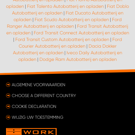
opladen
|
Fiat Talento Autobatterij en opladen
|
Fiat Doblo
Autobatterij en opladen
|
Fiat Ducato Autobatterij en
opladen
|
Fiat Scudo Autobatterij en opladen
|
Ford
Ranger Autobatterij en opladen
|
Ford Transit Autobatterij
en opladen
|
Ford Transit Connect Autobatterij en opladen
|
Ford Transit Custom Autobatterij en opladen
|
Ford
Courier Autobatterij en opladen
|
Dacia Dokker
Autobatterij en opladen
|
Iveco Daily Autobatterij en
opladen
|
Dodge Ram Autobatterij en opladen
ALGEMENE VOORWAARDEN
CHOOSE A DIFFERENT COUNTRY
COOKIE DECLARATION
WIJZIG UW TOESTEMMING