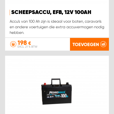
WORK SYSTEM HEERLEN
SCHEEPSACCU, EFB, 12V 100AH
WORK SYSTEM KOOTWIJKERBROEK
Accu's van 100 Ah zijn is ideaal voor boten, caravan's
en andere voertuigen die extra accuvermogen nodig
WORK SYSTEM LOPIK AUTOSERVICE BENSCHOP
hebben.
198
WORK SYSTEM LOPIK GARAGE STUIVENBERG
€
TOEVOEGEN
EXCL. 21 % BTW
WORK SYSTEM NIEUWEGEIN
WORK SYSTEM NIEUWERKERK AAN DEN IJSSEL
WORK SYSTEM OOSTERHOUT
WORK SYSTEM REEUWIJK
WORK SYSTEM RIDDERKERK